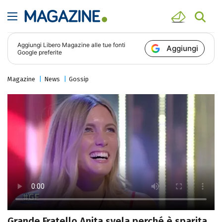
Aggiungi
Libero Magazine
alle tue fonti
Aggiungi
Google preferite
Magazine
News
Gossip
Grande Fratello Anita svela perché è sparita