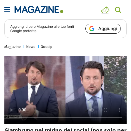
Aggiungi
Libero Magazine
alle tue fonti
Aggiungi
Google preferite
Magazine
News
Gossip
Giambruno nel mirino dei social (non solo per