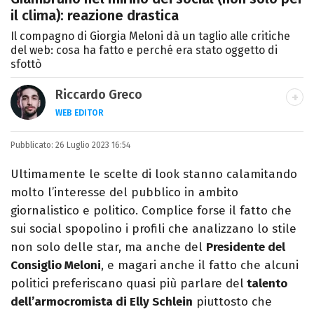
il clima): reazione drastica
Il compagno di Giorgia Meloni dà un taglio alle critiche
del web: cosa ha fatto e perché era stato oggetto di
sfottò
Riccardo Greco
WEB EDITOR
LINKEDIN
Pubblicato:
Si avvicina all'editoria studiando all'IED
26 Luglio 2023 16:54
come Fashion Editor. Si specializza poi in
Ultimamente le scelte di look stanno calamitando
Comunicazione digitale, Giornalismo e
molto l’interesse del pubblico in ambito
Nuovi media presso La Sapienza,
giornalistico e politico. Complice forse il fatto che
collaborando con alcune testate ed uffici
sui social spopolino i profili che analizzano lo stile
stampa.
non solo delle star, ma anche del
Presidente del
Consiglio Meloni
, e magari anche il fatto che alcuni
politici preferiscano quasi più parlare del
talento
dell’armocromista di Elly Schlein
piuttosto che