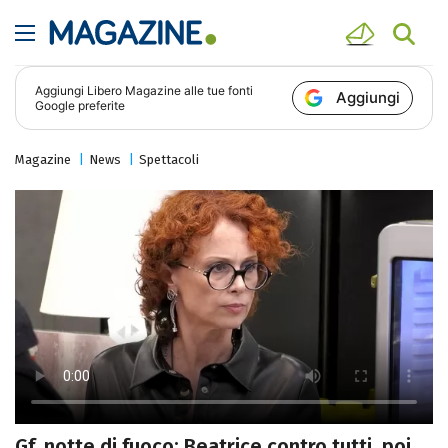
Aggiungi
Libero Magazine
alle tue fonti
Aggiungi
Google preferite
Magazine
News
Spettacoli
Gf, notte di fuoco: Beatrice contro tutti, poi