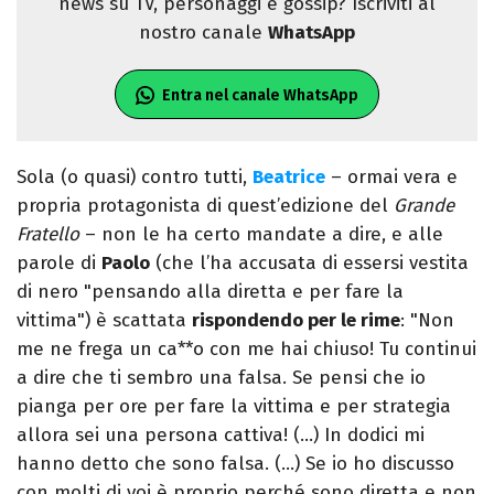
news su TV, personaggi e gossip? Iscriviti al
nostro canale
WhatsApp
Entra nel canale WhatsApp
Sola (o quasi) contro tutti,
Beatrice
– ormai vera e
propria protagonista di quest’edizione del
Grande
Fratello
– non le ha certo mandate a dire, e alle
parole di
Paolo
(che l’ha accusata di essersi vestita
di nero "pensando alla diretta e per fare la
vittima") è scattata
rispondendo per le rime
: "Non
me ne frega un ca**o con me hai chiuso! Tu continui
a dire che ti sembro una falsa. Se pensi che io
pianga per ore per fare la vittima e per strategia
allora sei una persona cattiva! (…) In dodici mi
hanno detto che sono falsa. (…) Se io ho discusso
con molti di voi è proprio perché sono diretta e non