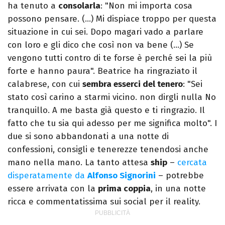
ha tenuto a
consolarla
: "Non mi importa cosa
possono pensare. (…) Mi dispiace troppo per questa
situazione in cui sei. Dopo magari vado a parlare
con loro e gli dico che così non va bene (…) Se
vengono tutti contro di te forse è perché sei la più
forte e hanno paura". Beatrice ha ringraziato il
calabrese, con cui
sembra esserci del tenero
: "Sei
stato così carino a starmi vicino. non dirgli nulla No
tranquillo. A me basta già questo e ti ringrazio. Il
fatto che tu sia qui adesso per me significa molto". I
due si sono abbandonati a una notte di
confessioni, consigli e tenerezze tenendosi anche
mano nella mano. La tanto attesa
ship
–
cercata
disperatamente da
Alfonso Signorini
– potrebbe
essere arrivata con la
prima coppia
, in una notte
ricca e commentatissima sui social per il reality.