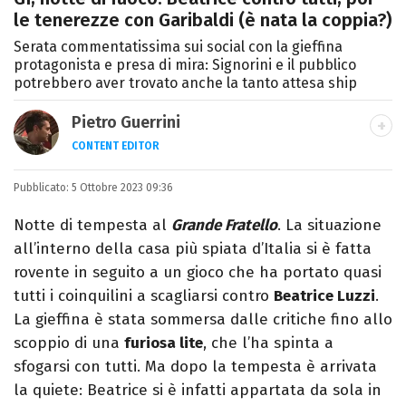
le tenerezze con Garibaldi (è nata la coppia?)
Serata commentatissima sui social con la gieffina
protagonista e presa di mira: Signorini e il pubblico
potrebbero aver trovato anche la tanto attesa ship
Pietro Guerrini
CONTENT EDITOR
Laurea in Lettere, smania di viaggi e
Pubblicato:
5 Ottobre 2023 09:36
passione per i cartoni (della pizza e della
Pixar).
Notte di tempesta al
Grande Fratello
. La situazione
all’interno della casa più spiata d’Italia si è fatta
rovente in seguito a un gioco che ha portato quasi
tutti i coinquilini a scagliarsi contro
Beatrice Luzzi
.
La gieffina è stata sommersa dalle critiche fino allo
scoppio di una
furiosa lite
, che l’ha spinta a
sfogarsi con tutti. Ma dopo la tempesta è arrivata
la quiete: Beatrice si è infatti appartata da sola in