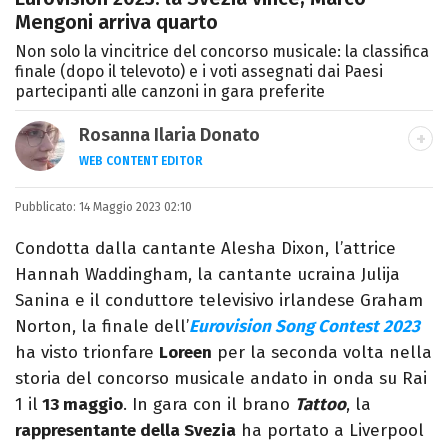
Mengoni arriva quarto
Non solo la vincitrice del concorso musicale: la classifica
finale (dopo il televoto) e i voti assegnati dai Paesi
partecipanti alle canzoni in gara preferite
Rosanna Ilaria Donato
WEB CONTENT EDITOR
Laureata in Linguaggi dei Media, mi dedico
Pubblicato:
14 Maggio 2023 02:10
al mondo dell’intrattenimento da 10 anni.
Ho lavorato come web content editor
Condotta dalla cantante Alesha Dixon, l’attrice
freelance per diverse testate.
Hannah Waddingham, la cantante ucraina Julija
Sanina e il conduttore televisivo irlandese Graham
Norton, la finale dell’
Eurovision Song Contest 2023
ha visto trionfare
Loreen
per la seconda volta nella
storia del concorso musicale andato in onda su Rai
1 il
13 maggio
. In gara con il brano
Tattoo
, la
rappresentante della Svezia
ha portato a Liverpool