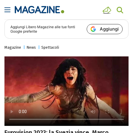
Aggiungi
Libero Magazine
alle tue fonti
Aggiungi
Google preferite
Magazine
News
Spettacoli
Eurovision 2023: la Svezia vince, Marco