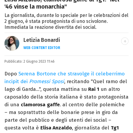
'46 vinse la monarchia"
La giornalista, durante lo speciale per le celebrazioni del
2 giugno, è stata protagonista di uno scivolone.
Immediata la reazione divertita dei social.
Letizia Bonardi
WEB CONTENT EDITOR
Content Editor e aspirante giornalista,
Pubblicato:
2 Giugno 2023 11:46
appassionata di arte e libri con un amore
per la scrittura scoperto quasi per caso.
Dopo
Serena Bortone che stravolge il celeberrimo
incipit dei
Promessi Sposi
, recitando "Quel ramo del
lago di Garda…", questa mattina su
Rai 1
un altro
caposaldo della storia italiana è stato protagonista
di una
clamorosa
gaffe
. al centro delle polemiche
– ma soprattutto delle bonarie prese in giro da
parte del pubblico e degli utenti dei social –
questa volta è
Elisa Anzaldo
, giornalista del
Tg1