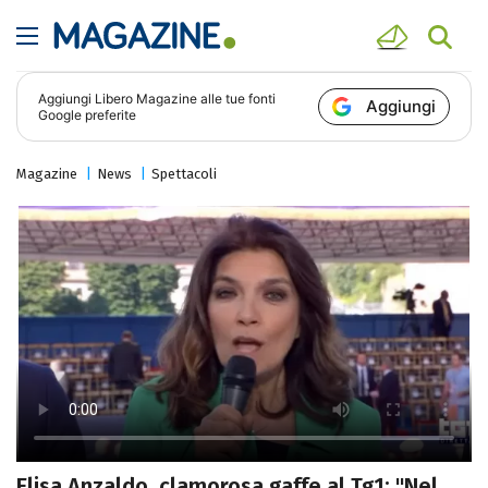
Aggiungi
Libero Magazine
alle tue fonti
Aggiungi
Google preferite
Magazine
News
Spettacoli
Elisa Anzaldo, clamorosa gaffe al Tg1: "Nel