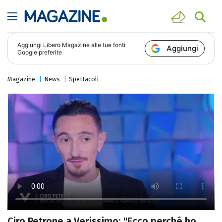
Aggiungi
Libero Magazine
alle tue fonti
Aggiungi
Google preferite
Magazine
News
Spettacoli
Ciro Petrone a Verissimo: "Ecco perché ho