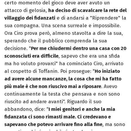
certo momento del gioco deve aver avuto un
attacco di gelosia,
ha deciso di scavalcare la rete del
villaggio dei fidanzati
e di andarsi a "Riprendere" la
sua compagna. Una scena surreale e impossibile.
Ora Ciro prova però, almeno stavolta a dire la sua,
sperando che il pubblico comprenda la sua
decisione. "
Per me chiudermi dentro una casa con 20
sconosciuti era difficile
, sapevo che era una sfida
ma ho voluto provarci" ha cominciato Ciro, arrivato
al cospetto di Toffanin. Poi prosegue: "
Ho iniziato
ad avere alcune mancanze, la cosa che mi ha fatto
più male è che non riuscivo mai a riposare
. Avevo
continuamente la testa che pensava e non sono
riuscito ad andare avanti". Riguardo il suo
abbandono, dice: "
I miei genitori e anche la mia
fidanzata ci sono rimasti male. Ci credevano e
sapevano che potevo arrivare fino alla fine
, ma sono