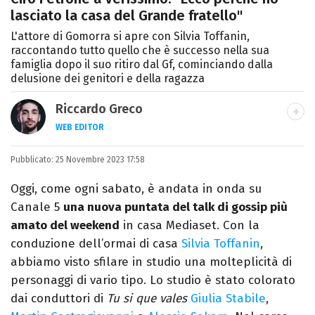
lasciato la casa del Grande fratello"
L'attore di Gomorra si apre con Silvia Toffanin,
raccontando tutto quello che è successo nella sua
famiglia dopo il suo ritiro dal Gf, cominciando dalla
delusione dei genitori e della ragazza
Riccardo Greco
WEB EDITOR
LINKEDIN
Pubblicato:
Si avvicina all'editoria studiando all'IED
25 Novembre 2023 17:58
come Fashion Editor. Si specializza poi in
Oggi, come ogni sabato, è andata in onda su
Comunicazione digitale, Giornalismo e
Canale 5
una nuova puntata del talk di gossip più
Nuovi media presso La Sapienza,
amato del weekend
in casa Mediaset. Con la
collaborando con alcune testate ed uffici
conduzione dell’ormai di casa
Silvia Toffanin
,
stampa.
abbiamo visto sfilare in studio una molteplicità di
personaggi di vario tipo. Lo studio è stato colorato
dai conduttori di
Tu si que vales
Giulia Stabile
,