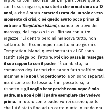
rapporto con i suoi familiari, in particolare quello
con la sua ragazza,
una storia che ormai dura da 12
anni
, e che è stata
caratterizzata da un solo e vero
momento di crisi, cioè quello avuto poco prima di
entrare a
Temptation Island
, quando lei trovo dei
messaggi del ragazzo in cui flirtava con altre
ragazze. "Lì dentro però mi mancava tutto, non
soltanto lei. E comunque rispetto ai tre giorni di
Temptation Island, questi settanta al GF sono
tanti", spiega poi l’attore.
Poi Ciro passa in rassegna
il suo rapporto con il padre
: "È cambiato, ha
commesso degli errori che hanno fatto soffrire mia
mamma e
io non l’ho perdonato
. Non sono separati,
ma è come se lo fossero. È un peccato sì, lo
rispetto e
gli voglio bene perché comunque è mio
padre, ma non è più il padre esemplare che vedevo
prima
. In futuro come padre vorrei essere quello
che lui è stato fino ad un certo punto, quando era