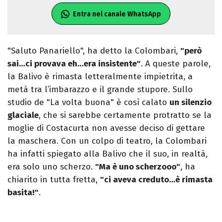
Entra nel canale WhatsApp
"Saluto Panariello", ha detto la Colombari,
"però
sai…ci provava eh…era insistente"
. A queste parole,
la Balivo è rimasta letteralmente impietrita, a
metà tra l’imbarazzo e il grande stupore. Sullo
studio de "La volta buona" è così calato
un silenzio
glaciale
, che si sarebbe certamente protratto se la
moglie di Costacurta non avesse deciso di gettare
la maschera. Con un colpo di teatro, la Colombari
ha infatti spiegato alla Balivo che il suo, in realtà,
era solo uno scherzo.
"Ma è uno scherzooo"
, ha
chiarito in tutta fretta,
"ci aveva creduto…è rimasta
basita!"
.