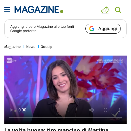
Aggiungi
Libero Magazine
alle tue fonti
Aggiungi
Google preferite
Magazine
News
Gossip
La volta buona: tiro mancino di Martina