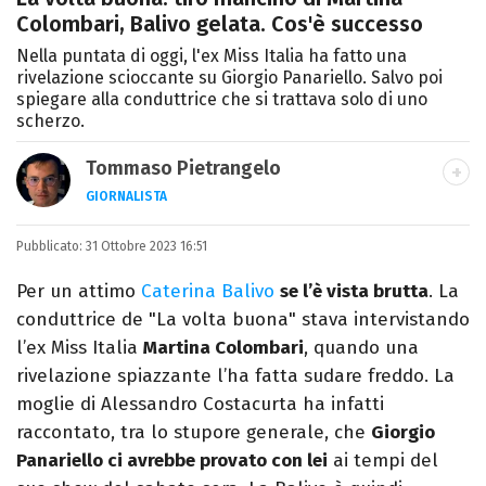
Colombari, Balivo gelata. Cos'è successo
Nella puntata di oggi, l'ex Miss Italia ha fatto una
rivelazione scioccante su Giorgio Panariello. Salvo poi
spiegare alla conduttrice che si trattava solo di uno
scherzo.
Tommaso Pietrangelo
GIORNALISTA
Autore, giornalista, cantautore. Laureato in
Pubblicato:
31 Ottobre 2023 16:51
Letterature Straniere, è appassionato di
cinema, poesia e Shakespeare. Scrive
Per un attimo
Caterina Balivo
se l’è vista brutta
. La
canzoni e ama i gatti.
conduttrice de "La volta buona" stava intervistando
l’ex Miss Italia
Martina Colombari
, quando una
rivelazione spiazzante l’ha fatta sudare freddo. La
moglie di Alessandro Costacurta ha infatti
raccontato, tra lo stupore generale, che
Giorgio
Panariello ci avrebbe provato con lei
ai tempi del