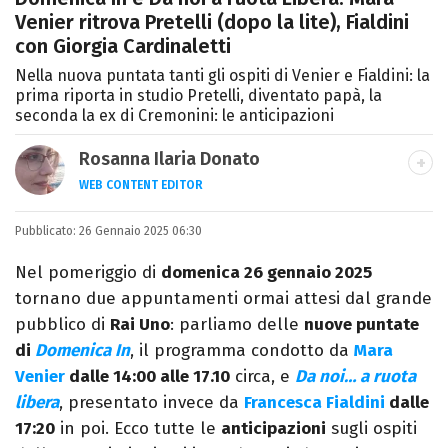
Venier ritrova Pretelli (dopo la lite), Fialdini
con Giorgia Cardinaletti
Nella nuova puntata tanti gli ospiti di Venier e Fialdini: la
prima riporta in studio Pretelli, diventato papà, la
seconda la ex di Cremonini: le anticipazioni
Rosanna Ilaria Donato
WEB CONTENT EDITOR
Laureata in Linguaggi dei Media, mi dedico
Pubblicato:
26 Gennaio 2025 06:30
al mondo dell’intrattenimento da 10 anni.
Ho lavorato come web content editor
Nel pomeriggio di
domenica 26 gennaio 2025
freelance per diverse testate.
tornano due appuntamenti ormai attesi dal grande
pubblico di
Rai Uno
: parliamo delle
nuove puntate
di
Domenica In
, il programma condotto da
Mara
Venier
dalle 14:00 alle 17.10
circa, e
Da noi… a ruota
libera
, presentato invece da
Francesca Fialdini
dalle
17:20
in poi. Ecco tutte le
anticipazioni
sugli ospiti