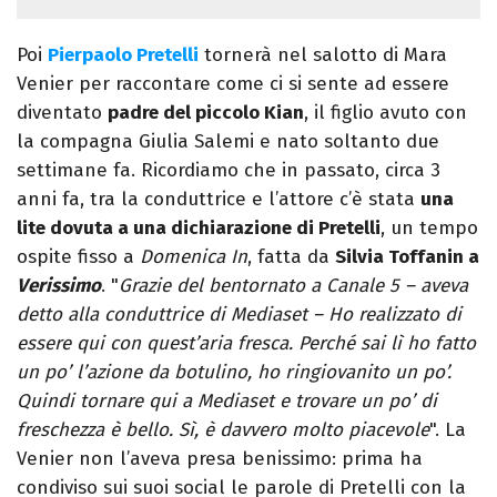
Poi
Pierpaolo Pretelli
tornerà nel salotto di Mara
Venier per raccontare come ci si sente ad essere
diventato
padre del piccolo Kian
, il figlio avuto con
la compagna Giulia Salemi e nato soltanto due
settimane fa. Ricordiamo che in passato, circa 3
anni fa, tra la conduttrice e l’attore c’è stata
una
lite dovuta a una dichiarazione di Pretelli
, un tempo
ospite fisso a
Domenica In
, fatta da
Silvia Toffanin a
Verissimo
. "
Grazie del bentornato a Canale 5 – aveva
detto alla conduttrice di Mediaset – Ho realizzato di
essere qui con quest’aria fresca. Perché sai lì ho fatto
un po’ l’azione da botulino, ho ringiovanito un po’.
Quindi tornare qui a Mediaset e trovare un po’ di
freschezza è bello. Sì, è davvero molto piacevole
". La
Venier non l’aveva presa benissimo: prima ha
condiviso sui suoi social le parole di Pretelli con la