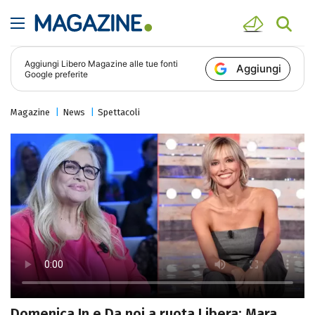
Aggiungi
Libero Magazine
alle tue fonti
Aggiungi
Google preferite
Magazine
News
Spettacoli
Domenica In e Da noi a ruota Libera: Mara