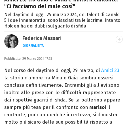
"Ci facciamo del male così"
Nel daytime di oggi, 29 marzo 2024, del talent di Canale
5 i due innamorati si sono lasciati tra le lacrime. Intanto
Holden ha dei dubbi sul guanto di sfida
Federica Massari
GIORNALISTA
LINKEDIN
INSTAGRAM
FACEBOOK
Pubblicato:
Giornalista nata nella città di Parthenope,
29 Marzo 2024 17:55
si definisce "madriletana". Da anni scrive
Nel corso del daytime di oggi, 29 marzo, di
Amici 23
(per un numero imprecisato di testate) di
la storia d’amore fra Mida e Gaia sembra essersi
spettacoli e musica, TV e calcio.
conclusa definitivamente. Entrambi gli allievi sono
inoltre alle prese con le difficoltà rappresentate
dai rispettivi guanti di sfida. Se la ballerina appare
sempre più tesa per il confronto con
Marisol
il
cantante, pur con qualche incertezza, si dimostra
molto più sicuro delle sue possibilità rispetto a