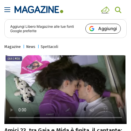
Aggiungi
Libero Magazine
alle tue fonti
Aggiungi
Google preferite
Magazine
News
Spettacoli
Amici 23, tra Gaia e Mida è finita, il cantante: