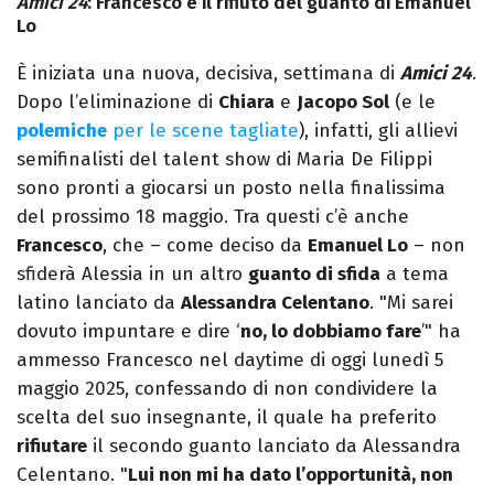
Amici 24
: Francesco e il rifiuto del guanto di Emanuel
Lo
È iniziata una nuova, decisiva, settimana di
Amici 24
.
Dopo l’eliminazione di
Chiara
e
Jacopo Sol
(e le
polemiche
per le scene tagliate
), infatti, gli allievi
semifinalisti del talent show di Maria De Filippi
sono pronti a giocarsi un posto nella finalissima
del prossimo 18 maggio. Tra questi c’è anche
Francesco
, che – come deciso da
Emanuel Lo
– non
sfiderà Alessia in un altro
guanto di sfida
a tema
latino lanciato da
Alessandra Celentano
. "Mi sarei
dovuto impuntare e dire ‘
no, lo dobbiamo fare
’" ha
ammesso Francesco nel daytime di oggi lunedì 5
maggio 2025, confessando di non condividere la
scelta del suo insegnante, il quale ha preferito
rifiutare
il secondo guanto lanciato da Alessandra
Celentano. "
Lui non mi ha dato l’opportunità, non