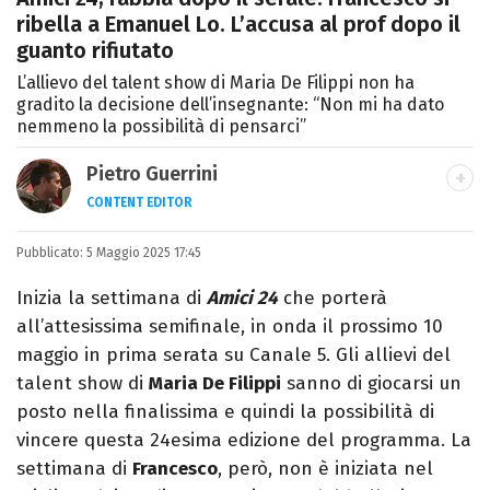
ribella a Emanuel Lo. L’accusa al prof dopo il
guanto rifiutato
L’allievo del talent show di Maria De Filippi non ha
gradito la decisione dell’insegnante: “Non mi ha dato
nemmeno la possibilità di pensarci”
Pietro Guerrini
CONTENT EDITOR
Laurea in Lettere, smania di viaggi e
Pubblicato:
5 Maggio 2025 17:45
passione per i cartoni (della pizza e della
Pixar).
Inizia la settimana di
Amici 24
che porterà
all’attesissima semifinale, in onda il prossimo 10
maggio in prima serata su Canale 5. Gli allievi del
talent show di
Maria De Filippi
sanno di giocarsi un
posto nella finalissima e quindi la possibilità di
vincere questa 24esima edizione del programma. La
settimana di
Francesco
, però, non è iniziata nel