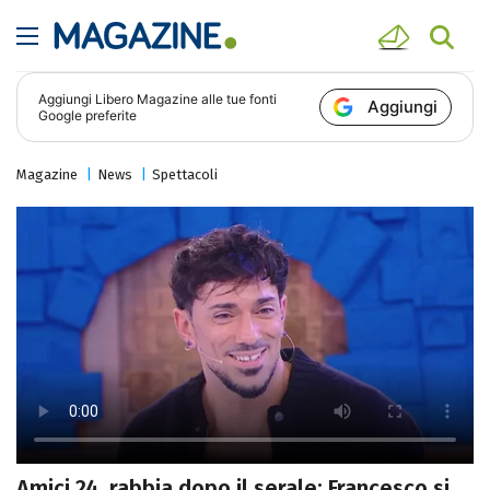
Aggiungi
Libero Magazine
alle tue fonti
Aggiungi
Google preferite
Magazine
News
Spettacoli
Amici 24, rabbia dopo il serale: Francesco si