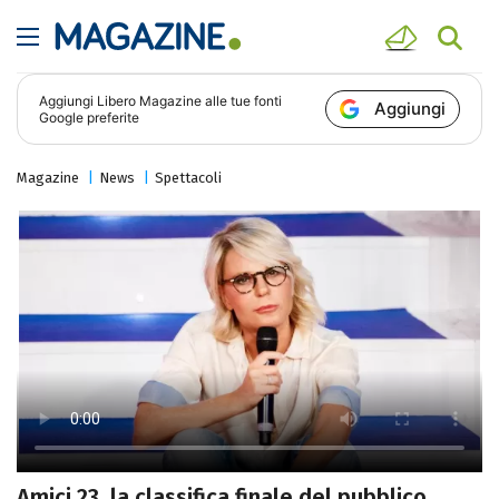
Aggiungi
Libero Magazine
alle tue fonti
Aggiungi
Google preferite
Magazine
News
Spettacoli
Amici 23, la classifica finale del pubblico,