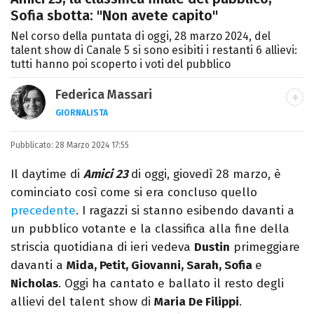
Sofia sbotta: "Non avete capito"
Nel corso della puntata di oggi, 28 marzo 2024, del
talent show di Canale 5 si sono esibiti i restanti 6 allievi:
tutti hanno poi scoperto i voti del pubblico
Federica Massari
GIORNALISTA
LINKEDIN
INSTAGRAM
FACEBOOK
Pubblicato:
Giornalista nata nella città di Parthenope,
28 Marzo 2024 17:55
si definisce "madriletana". Da anni scrive
Il daytime di
Amici 23
di oggi, giovedì 28 marzo, è
(per un numero imprecisato di testate) di
cominciato così come si era concluso quello
spettacoli e musica, TV e calcio.
precedente
. I ragazzi si stanno esibendo davanti a
un pubblico votante e la classifica alla fine della
striscia quotidiana di ieri vedeva
Dustin
primeggiare
davanti a
Mida, Petit, Giovanni, Sarah, Sofia
e
Nicholas
. Oggi ha cantato e ballato il resto degli
allievi del talent show di
Maria De Filippi
.