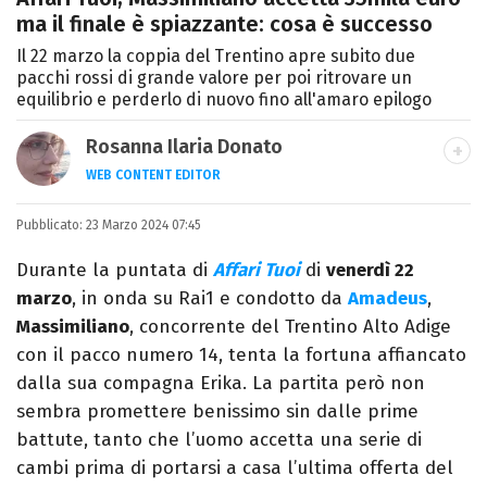
ma il finale è spiazzante: cosa è successo
Il 22 marzo la coppia del Trentino apre subito due
pacchi rossi di grande valore per poi ritrovare un
equilibrio e perderlo di nuovo fino all'amaro epilogo
Rosanna Ilaria Donato
WEB CONTENT EDITOR
Laureata in Linguaggi dei Media, mi dedico
Pubblicato:
23 Marzo 2024 07:45
al mondo dell’intrattenimento da 10 anni.
Ho lavorato come web content editor
Durante la puntata di
Affari Tuoi
di
venerdì 22
freelance per diverse testate.
marzo
, in onda su Rai1 e condotto da
Amadeus
,
Massimiliano
, concorrente del Trentino Alto Adige
con il pacco numero 14, tenta la fortuna affiancato
dalla sua compagna Erika. La partita però non
sembra promettere benissimo sin dalle prime
battute, tanto che l’uomo accetta una serie di
cambi prima di portarsi a casa l’ultima offerta del