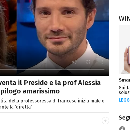
WI
Smar
iventa il Preside e la prof Alessia
Guida
'epilogo amarissimo
soluz
LEGG
tita della professoressa di francese inizia male e
nte la 'diretta'
Segu