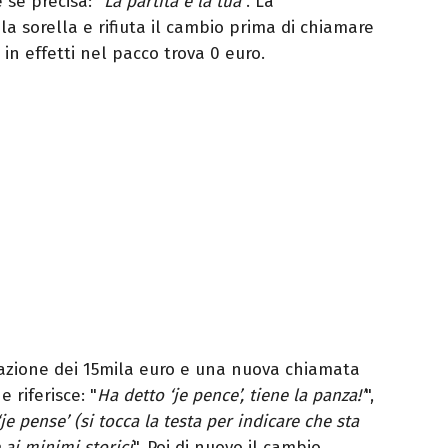
 se precisa: "
La partita è la tua
". La
la sorella e rifiuta il cambio prima di chiamare
e in effetti nel pacco trova 0 euro.
nazione dei 15mila euro e una nuova chiamata
 riferisce: "
Ha detto ‘je pence’, tiene la panza!’
",
je pense’ (si tocca la testa per indicare che sta
ai minimi storici
". Poi di nuovo il cambio