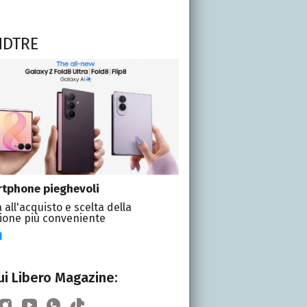
NDTRE
tphone pieghevoli
 all'acquisto e scelta della
ione più conveniente
I
i Libero Magazine: