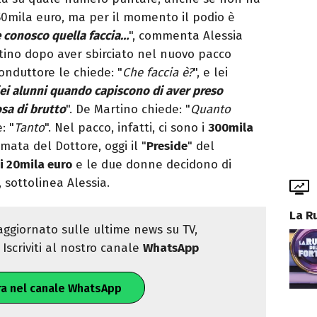
50mila euro, ma per il momento il podio è
 conosco quella faccia…
", commenta Alessia
tino dopo aver sbirciato nel nuovo pacco
onduttore le chiede: "
Che faccia è?
", e lei
iei alunni quando capiscono di aver preso
osa di brutto
". De Martino chiede: "
Quanto
: "
Tanto
". Nel pacco, infatti, ci sono i
300mila
mata del Dottore, oggi il "
Preside
" del
i 20mila euro
e le due donne decidono di
", sottolinea Alessia.
La R
ggiornato sulle ultime news su TV,
Iscriviti al nostro canale
WhatsApp
ra nel canale WhatsApp