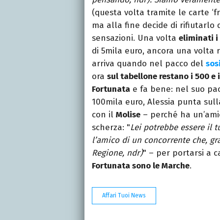
(questa volta tramite le carte ‘fr
ma alla fine decide di rifiutarlo 
sensazioni. Una volta
eliminati 
di 5mila euro, ancora una volta ri
arriva quando nel pacco del
sos
ora
sul tabellone restano i 500 e 
Fortunata
e fa bene: nel suo pac
100mila euro, Alessia punta sul
con il
Molise
– perché ha un’amica
scherza: "
Lei potrebbe essere il 
l’amico di un concorrente che, gra
Regione, ndr)
" – per portarsi a 
Fortunata sono le Marche
.
Affari Tuoi News