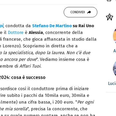
ei Media, mi dedico al mondo
 10 anni. Ho lavorato come web content editor
CONDIVIDI
state.
oi
, condotta da
Stefano De Martino
su Rai Uno
re il
Dottore
è
Alessia
, concorrente della
i francese, che gioca affiancata in studio dalla
e Lorenzo). Scopriamo in diretta che a
A
 la specialistica, dopo la laurea. Non c’è due
 so ancora per dove
". Vediamo insieme cosa è
cembre di
Affari Tuoi
.
 2024: cosa è successo
Luc
esordisce così il conduttore prima di iniziare
ire subito i pacchi da 10mila euro, 30mila e
almente) una cifra bassa, i 200 euro. "
Per ogni
e mia sorella
", precisa la concorrente, che
rella su quale numero puntare, anche se non ha