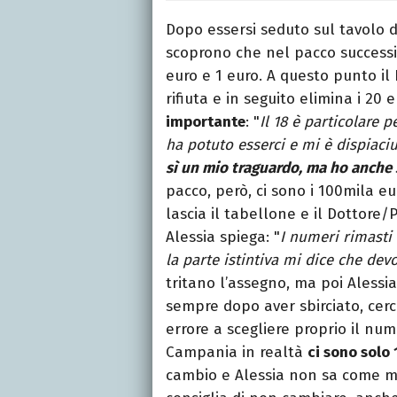
Dopo essersi seduto sul tavolo d
scoprono che nel pacco successiv
euro e 1 euro. A questo punto il
rifiuta e in seguito elimina i 20 
importante
: "
Il 18 è particolare
ha potuto esserci e mi è dispiaci
sì un mio traguardo, ma ho anche 
pacco, però, ci sono i 100mila eur
lascia il tabellone e il Dottore/
Alessia spiega: "
I numeri rimasti
la parte istintiva mi dice che dev
tritano l’assegno, ma poi Alessi
sempre dopo aver sbirciato, cerc
errore a scegliere proprio il nu
Campania in realtà
ci sono solo 
cambio e Alessia non sa come muo