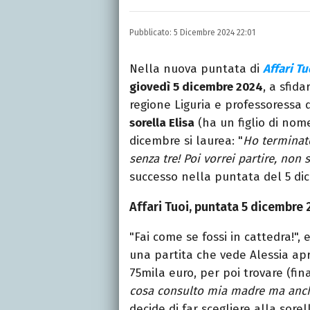
Laureata in Linguaggi d
dell’intrattenimento da
Pubblicato:
5 Dicembre 2024 22:01
freelance per diverse te
Nella nuova puntata di
Affari Tu
giovedì 5 dicembre 2024
, a sfida
regione Liguria e professoressa d
sorella Elisa
(ha un figlio di nom
dicembre si laurea: "
Ho terminato
senza tre! Poi vorrei partire, non
successo nella puntata del 5 di
Affari Tuoi, puntata 5 dicembre
"Fai come se fossi in cattedra!", 
una partita che vede Alessia apr
75mila euro, per poi trovare (fin
cosa consulto mia madre ma anch
decide di far scegliere alla so