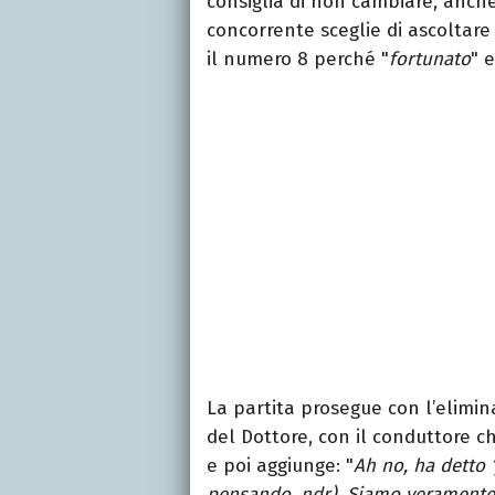
consiglia di non cambiare, anche
concorrente sceglie di ascoltare 
il numero 8 perché "
fortunato
" 
La partita prosegue con l’elimi
del Dottore, con il conduttore che
e poi aggiunge: "
Ah no, ha detto ‘
pensando, ndr). Siamo veramente 