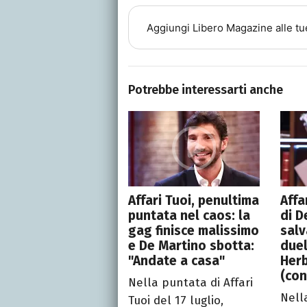
Aggiungi
Libero Magazine
alle tu
Potrebbe interessarti anche
Affari Tuoi, penultima
Affa
puntata nel caos: la
di D
gag finisce malissimo
salv
e De Martino sbotta:
duel
"Andate a casa"
Herb
(con
Nella puntata di Affari
Nell
Tuoi del 17 luglio,