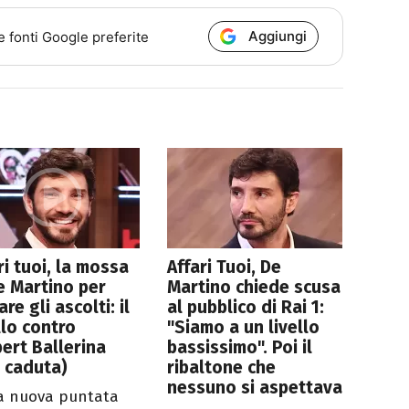
Aggiungi
e fonti Google preferite
ri tuoi, la mossa
Affari Tuoi, De
e Martino per
Martino chiede scusa
are gli ascolti: il
al pubblico di Rai 1:
lo contro
"Siamo a un livello
ert Ballerina
bassissimo". Poi il
 caduta)
ribaltone che
nessuno si aspettava
a nuova puntata