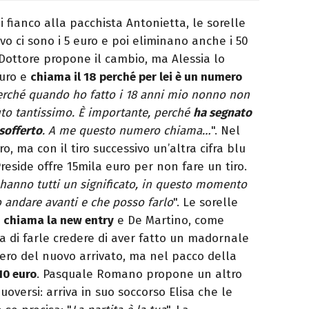
i fianco alla pacchista Antonietta, le sorelle
o ci sono i 5 euro e poi eliminano anche i 50
 Dottore propone il cambio, ma Alessia lo
euro e
chiama il 18 perché per lei è un numero
 perché quando ho fatto i 18 anni mio nonno non
uto tantissimo. È importante, perché
ha segnato
sofferto
. A me questo numero chiama…
". Nel
o, ma con il tiro successivo un’altra cifra blu
Preside offre 15mila euro per non fare un tiro.
 hanno tutti un significato, in questo momento
o andare avanti e che posso farlo
". Le sorelle
a
chiama la new entry
e De Martino, come
a di farle credere di aver fatto un madornale
mero del nuovo arrivato, ma nel pacco della
10 euro
. Pasquale Romano propone un altro
versi: arriva in suo soccorso Elisa che le