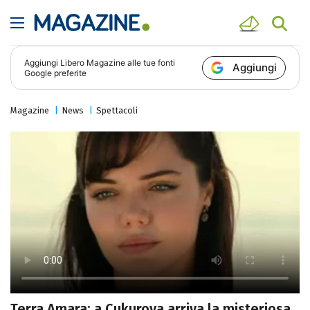
Aggiungi
Libero Magazine
alle tue fonti
Aggiungi
Google preferite
Magazine
News
Spettacoli
Terra Amara: a Cukurova arriva la misteriosa