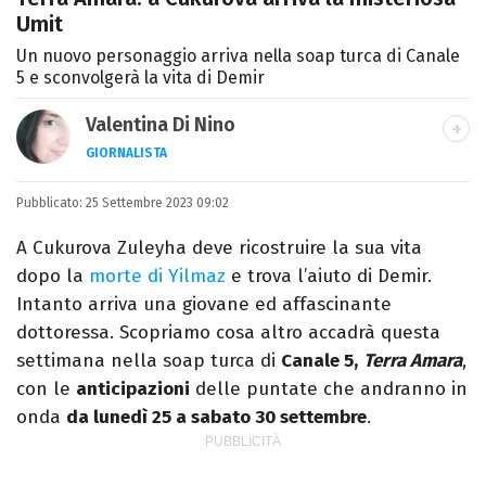
Umit
Un nuovo personaggio arriva nella soap turca di Canale
5 e sconvolgerà la vita di Demir
Valentina Di Nino
GIORNALISTA
LINKEDIN
INSTAGRAM
FACEBOOK
SITO
Pubblicato:
Romana, laurea in Scienze Politiche,
25 Settembre 2023 09:02
giornalista per caso. Ho scritto per
A Cukurova Zuleyha deve ricostruire la sua vita
quotidiani, settimanali, siti e agenzie,
dopo la
morte di Yilmaz
e trova l’aiuto di Demir.
prevalentemente di cronaca e spettacoli.
Intanto arriva una giovane ed affascinante
dottoressa. Scopriamo cosa altro accadrà questa
settimana nella soap turca di
Canale 5,
Terra Amara
,
con le
anticipazioni
delle puntate che andranno in
onda
da lunedì 25 a sabato 30 settembre
.