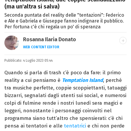
(ma un'altra si salva)
Seconda puntata del reality delle "tentazioni": Federico
e Ale e Gabriela e Giuseppe fanno indignare il pubblico.
Per fortuna c'è chi regala un po' di speranza
Rosanna Ilaria Donato
WEB CONTENT EDITOR
Laureata in Linguaggi dei Media, mi dedico
Pubblicato:
4 Luglio 2023 05:44
al mondo dell’intrattenimento da 10 anni.
Ho lavorato come web content editor
Quando si parla di trash c’è poco da fare: il primo
freelance per diverse testate.
reality a cui pensiamo è
Temptation Island
, perché
tra musiche perfette, coppie scoppiettanti, tatuaggi
bizzarri, segnalati dagli utenti sui social, e numerosi
colpi di fulmine rende i nostri lunedì sera magici e
leggeri, nonostante i personaggi coinvolti nel
programma siano tutt’altro che spensierati: c’è chi
pensa ai tentatori e alle
tentatrici
e chi non perde