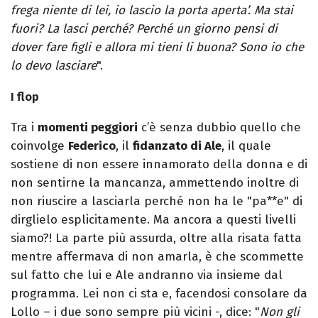
frega niente di lei, io lascio la porta aperta’. Ma stai
fuori? La lasci perché? Perché un giorno pensi di
dover fare figli e allora mi tieni lì buona? Sono io che
lo devo lasciare
".
I flop
Tra i
momenti peggiori
c’è senza dubbio quello che
coinvolge
Federico
, il
fidanzato di Ale
, il quale
sostiene di non essere innamorato della donna e di
non sentirne la mancanza, ammettendo inoltre di
non riuscire a lasciarla perché non ha le "pa**e" di
dirglielo esplicitamente. Ma ancora a questi livelli
siamo?! La parte più assurda, oltre alla risata fatta
mentre affermava di non amarla, è che scommette
sul fatto che lui e Ale andranno via insieme dal
programma. Lei non ci sta e, facendosi consolare da
Lollo – i due sono sempre più vicini -, dice: "
Non gli