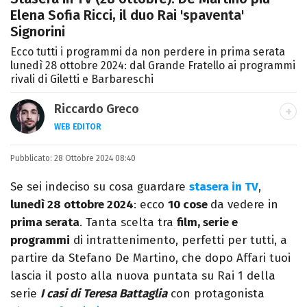
Elena Sofia Ricci, il duo Rai 'spaventa'
Signorini
Ecco tutti i programmi da non perdere in prima serata
lunedì 28 ottobre 2024: dal Grande Fratello ai programmi
rivali di Giletti e Barbareschi
Riccardo Greco
WEB EDITOR
LINKEDIN
Pubblicato:
Si avvicina all'editoria studiando all'IED
28 Ottobre 2024 08:40
come Fashion Editor. Si specializza poi in
Se sei indeciso su cosa guardare
stasera in TV
,
Comunicazione digitale, Giornalismo e
lunedì 28 ottobre 2024
: ecco
10 cose
da vedere in
Nuovi media presso La Sapienza,
prima serata
. Tanta scelta tra
film, serie e
collaborando con alcune testate ed uffici
programmi
di intrattenimento, perfetti per tutti, a
stampa.
partire da Stefano De Martino, che dopo Affari tuoi
lascia il posto alla nuova puntata su Rai 1 della
serie
I casi di Teresa Battaglia
con protagonista