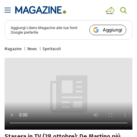
Aggiungi
Libero Magazine
alle tue fonti
Aggiungi
Google preferite
Magazine
News
Spettacoli
Stasera in TV (28 ottobre): De Martino più