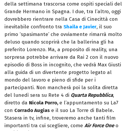
della settimana trascorsa come ospiti speciali del
Grande Hermano in Spagna. I due, tra l’altro, oggi
dovrebbero rientrare nella Casa di Cinecittà con
inevitabile confronto tra
Shaila e Javier
, il suo
primo ‘spasimante’ che ovviamente rimarrà molto
deluso quando scoprirà che la ballerina gli ha
preferito Lorenzo. Ma, a proposito di reality, una
sorpresa potrebbe arrivare da Rai 2 con il nuovo
episodio di Boss in incognito, che vedrà Max Giusti
alla guida di un divertente progetto legato al
mondo del lavoro e pieno di sfide per i
partecipanti. Non mancherà poi la solita diretta
del lunedì sera su Rete 4 di
Quarta Repubblica
,
diretto da
Nicola Porro,
e l’appuntamento su La7
con
Corrado Augias
e il suo La Torre di Babele
.
Stasera in tv, infine, troveremo anche tanti film
importanti tra cui scegliere, come
Air Force One
o