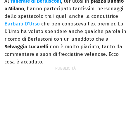
Al
funerale di Berlusconi
, tenutosi in
piazza Duomo
Tv. Ha due libri all’attivo e ama la scrittura
a Milano
, hanno partecipato tantissimi personaggi
alla follia.
dello spettacolo tra i quali anche la conduttrice
Barbara D’Urso
che ben conosceva l’ex premier. La
D’Urso ha voluto spendere anche qualche parola in
ricordo di Berlusconi con un aneddoto che a
Selvaggia Lucarelli
non è molto piaciuto, tanto da
commentare a suon di frecciatine velenose. Ecco
cosa è accaduto.