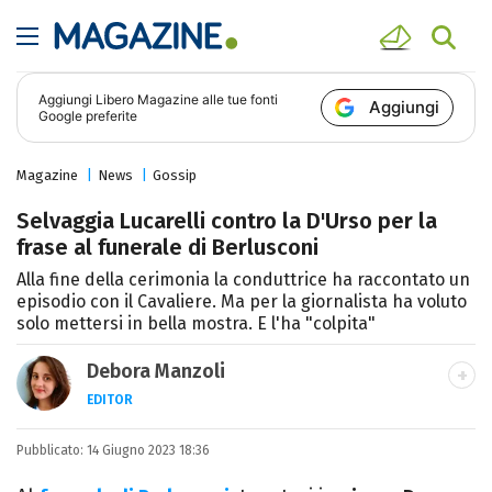
Aggiungi
Libero Magazine
alle tue fonti
Aggiungi
Google preferite
Magazine
News
Gossip
Selvaggia Lucarelli contro la D'Urso per la
frase al funerale di Berlusconi
Alla fine della cerimonia la conduttrice ha raccontato un
episodio con il Cavaliere. Ma per la giornalista ha voluto
solo mettersi in bella mostra. E l'ha "colpita"
Debora Manzoli
EDITOR
LINKEDIN
INSTAGRAM
FACEBOOK
SITO
Pubblicato:
Scrittrice, copywriter, editor e pubblicista
14 Giugno 2023 18:36
mantovana, laureata in Lettere, Cinema e