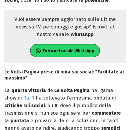
social
, dove non sono mancate le
polemiche
.
Vuoi essere sempre aggiornato sulle ultime
news su TV, personaggi e gossip? Iscriviti al
nostro canale
WhatsApp
Entra nel canale WhatsApp
Le Volta Pagina prese di mira sui social: "Facilitate al
massimo"
La
quarta vittoria
de
Le Volta Pagina
nel game
show di
Rai 1
ha sollevato l’ennesima ondata di
critiche
sui
social
. Su
X
, dove il pubblico della
trasmissione si riunisce ogni sera per
commentare
la
puntata
e provare a dare la soluzione, in tanti
hanno avuto da ridire, giudicando troppo
semplici