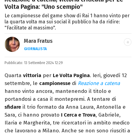
Volta Pagina: "Uno scempio"
Le campionesse del game show di Rai 1 hanno vinto per
la quarta volta ma sui social il pubblico ha da ridire:
"Facilitate al massimo".
Mara Fratus
GIORNALISTA
Nella mia vita non possono mancare, il
Pubblicato:
13 Settembre 2024 12:29
silenzio, il mare e Il Libro dell'inquietudine
sul comodino, insieme a un romanzo di
Quarta
vittoria
per
Le Volta Pagina
. Ieri, giovedì 12
Zafon.
settembre, le
campionesse
di
Reazione a catena
hanno vinto ancora, mantenendo il titolo e
portandosi a casa il montepremi. A tentare di
sfidare
il trio formato da Anna Laura, Antonella e
Sara, ci hanno provato
I Cerca e Trova
, Gabriele,
Ilaria e Margherita, tre ricercatori in ambito medico
che lavorano a Milano. Anche se non sono riusciti a