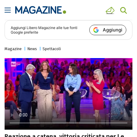
Aggiungi
Libero Magazine
alle tue fonti
Aggiungi
Google preferite
Magazine
News
Spettacoli
Reazione a catena, vittoria criticata per Le