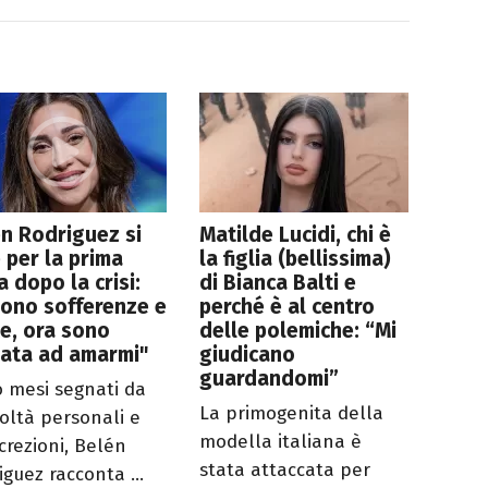
n Rodriguez si
Matilde Lucidi, chi è
 per la prima
la figlia (bellissima)
a dopo la crisi:
di Bianca Balti e
sono sofferenze e
perché è al centro
te, ora sono
delle polemiche: “Mi
nata ad amarmi"
giudicano
guardandomi”
 mesi segnati da
La primogenita della
coltà personali e
modella italiana è
crezioni, Belén
stata attaccata per
iguez racconta ...