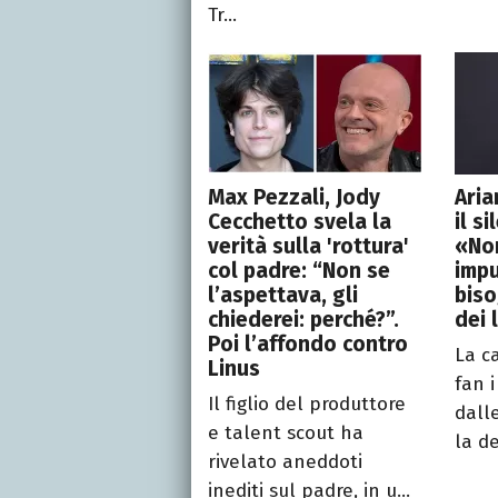
Tr...
Max Pezzali, Jody
Ari
Cecchetto svela la
il s
verità sulla 'rottura'
«Non
col padre: “Non se
impu
l’aspettava, gli
biso
chiederei: perché?”.
dei 
Poi l’affondo contro
La c
Linus
fan 
Il figlio del produttore
dall
e talent scout ha
la de
rivelato aneddoti
inediti sul padre, in u...