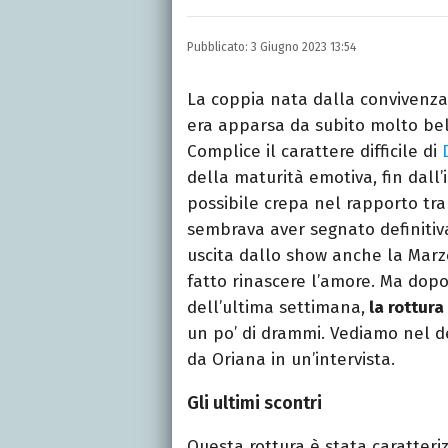
LINKEDIN
Si avvicina all'editoria 
Pubblicato:
3 Giugno 2023 13:54
specializza poi in Comun
presso La Sapienza, col
La coppia nata dalla convivenza
era apparsa da subito molto bel
Complice il carattere difficile di
della maturità emotiva, fin dall’i
possibile crepa nel rapporto tra i
sembrava aver segnato definitiv
uscita dallo show anche la Marz
fatto rinascere l’amore. Ma dopo
dell’ultima settimana,
la rottura 
un po’ di drammi. Vediamo nel de
da Oriana in un’intervista.
Gli ultimi scontri
Questa rottura è stata caratteriz