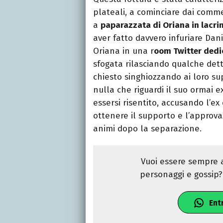
plateali, a cominciare dai commen
a
paparazzata di Oriana in lacri
aver fatto davvero infuriare Dan
Oriana in una r
oom Twitter dedic
sfogata rilasciando qualche dett
chiesto singhiozzando ai loro su
nulla che riguardi il suo ormai 
essersi risentito, accusando l’ex 
ottenere il supporto e l’approva
animi dopo la separazione.
Vuoi essere sempre a
personaggi e gossip? 
Ent