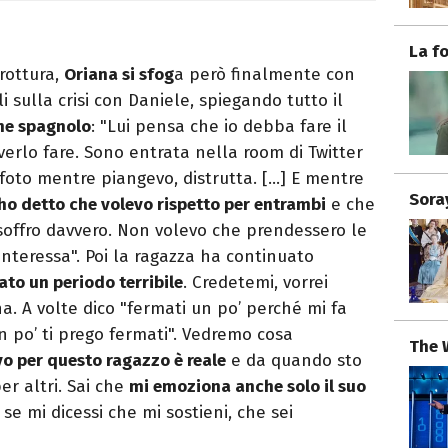
La f
 rottura,
Oriana si sfog
a però finalmente con
li sulla crisi con Daniele, spiegando tutto il
ne spagnolo
: "Lui pensa che io debba fare il
erlo fare. Sono entrata nella room di Twitter
foto mentre piangevo, distrutta. […] E mentre
Sora
ho detto che volevo rispetto per entrambi
e che
offro davvero. Non volevo che prendessero le
 interessa". Poi la ragazza ha continuato
ato un periodo terribile
. Credetemi, vorrei
. A volte dico "fermati un po’ perché mi fa
n po’ ti prego fermati". Vedremo cosa
The 
vo per questo ragazzo è reale
e da quando sto
er altri. Sai che
mi emoziona anche solo il suo
e mi dicessi che mi sostieni, che sei