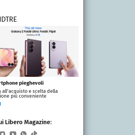
NDTRE
tphone pieghevoli
 all'acquisto e scelta della
ione più conveniente
I
i Libero Magazine: