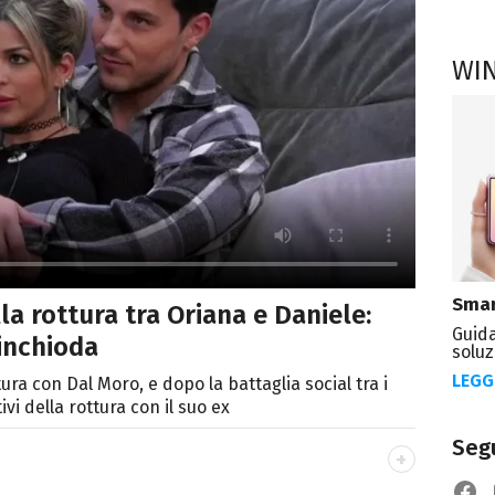
WI
Smar
a rottura tra Oriana e Daniele:
Guida
 inchioda
soluz
LEGG
tura con Dal Moro, e dopo la battaglia social tra i
vi della rottura con il suo ex
Segu