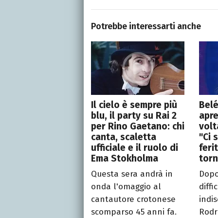
Potrebbe interessarti anche
Il cielo è sempre più
Belé
blu, il party su Rai 2
apre
per Rino Gaetano: chi
volt
canta, scaletta
"Ci 
ufficiale e il ruolo di
feri
Ema Stokholma
tor
Questa sera andrà in
Dopo
onda l'omaggio al
diffi
cantautore crotonese
indis
scomparso 45 anni fa.
Rodr