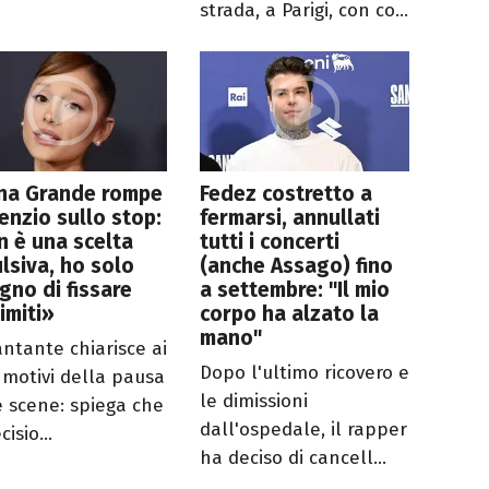
strada, a Parigi, con co...
ana Grande rompe
Fedez costretto a
ilenzio sullo stop:
fermarsi, annullati
 è una scelta
tutti i concerti
lsiva, ho solo
(anche Assago) fino
gno di fissare
a settembre: "Il mio
limiti»
corpo ha alzato la
mano"
antante chiarisce ai
Dopo l'ultimo ricovero e
i motivi della pausa
le dimissioni
e scene: spiega che
dall'ospedale, il rapper
cisio...
ha deciso di cancell...