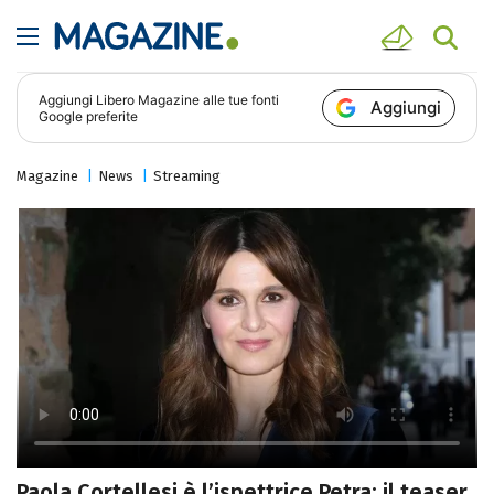
Aggiungi
Libero Magazine
alle tue fonti
Aggiungi
Google preferite
Magazine
News
Streaming
Paola Cortellesi è l’ispettrice Petra: il teaser