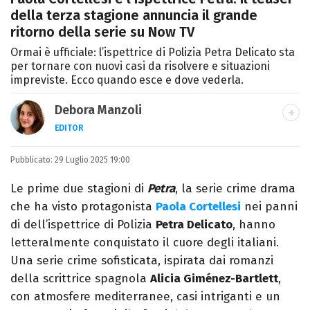
della terza stagione annuncia il grande
ritorno della serie su Now TV
Ormai è ufficiale: l’ispettrice di Polizia Petra Delicato sta
per tornare con nuovi casi da risolvere e situazioni
impreviste. Ecco quando esce e dove vederla.
Debora Manzoli
EDITOR
LINKEDIN
INSTAGRAM
FACEBOOK
SITO
Pubblicato:
Scrittrice, copywriter, editor e pubblicista
29 Luglio 2025 19:00
mantovana, laureata in Lettere, Cinema e
Le prime due stagioni di
Petra
, la serie crime drama
Tv. Ha due libri all’attivo e ama la scrittura
che ha visto protagonista
Paola Cortellesi
nei panni
alla follia.
di dell’ispettrice di Polizia
Petra Delicato
, hanno
letteralmente conquistato il cuore degli italiani.
Una serie crime sofisticata, ispirata dai romanzi
della scrittrice spagnola
Alicia Giménez-Bartlett
,
con atmosfere mediterranee, casi intriganti e un