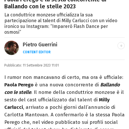
Ballando con le stelle 2023
La conduttrice monzese ufficializza la sua
partecipazione al talent di Milly Carlucci con un video
ironico su Instagram: “Imparerò Flash Dance per
osmosi”
Pietro Guerrini
CONTENT EDITOR
Laurea in Lettere, smania di viaggi e
Pubblicato:
11 Settembre 2023 11:01
passione per i cartoni (della pizza e della
Pixar).
I rumor non mancavano di certo, ma ora è ufficiale:
Paola Perego
è una nuova concorrente di
Ballando
con le stelle
. Il nome della conduttrice monzese è il
sesto del cast ufficializzato dal talent di
Milly
Carlucci
, arrivato a pochi giorni dall’annuncio di
Carlotta Mantovan. A confermarlo è la stessa Paola
Perego che, nel video pubblicato sui profili social