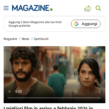
Aggiungi
Libero Magazine
alle tue fonti
Aggiungi
Google preferite
Magazine
News
Spettacoli
I migliori film in arrivo a febbraio 2024 in