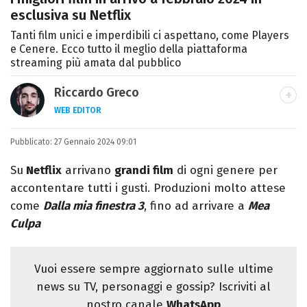
esclusiva su Netflix
Tanti film unici e imperdibili ci aspettano, come Players
e Cenere. Ecco tutto il meglio della piattaforma
streaming più amata dal pubblico
Riccardo Greco
WEB EDITOR
LINKEDIN
Pubblicato:
Si avvicina all'editoria studiando all'IED
27 Gennaio 2024 09:01
come Fashion Editor. Si specializza poi in
Su
Netflix
arrivano
grandi film
di ogni genere per
Comunicazione digitale, Giornalismo e
accontentare tutti i gusti. Produzioni molto attese
Nuovi media presso La Sapienza,
come
Dalla mia finestra 3
, fino ad arrivare a
Mea
collaborando con alcune testate ed uffici
Culpa
stampa.
Vuoi essere sempre aggiornato sulle ultime
news su TV, personaggi e gossip? Iscriviti al
nostro canale
WhatsApp