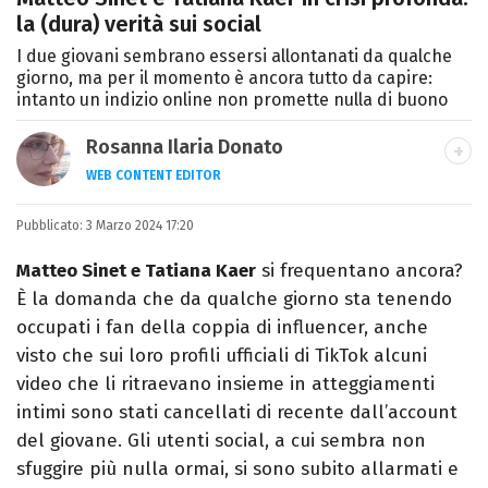
la (dura) verità sui social
I due giovani sembrano essersi allontanati da qualche
giorno, ma per il momento è ancora tutto da capire:
intanto un indizio online non promette nulla di buono
Rosanna Ilaria Donato
WEB CONTENT EDITOR
Laureata in Linguaggi dei Media, mi dedico
Pubblicato:
3 Marzo 2024 17:20
al mondo dell’intrattenimento da 10 anni.
Ho lavorato come web content editor
Matteo Sinet e Tatiana Kaer
si frequentano ancora?
freelance per diverse testate.
È la domanda che da qualche giorno sta tenendo
occupati i fan della coppia di influencer, anche
visto che sui loro profili ufficiali di TikTok alcuni
video che li ritraevano insieme in atteggiamenti
intimi sono stati cancellati di recente dall’account
del giovane. Gli utenti social, a cui sembra non
sfuggire più nulla ormai, si sono subito allarmati e