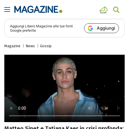
Aggiungi
Libero Magazine
alle tue fonti
Aggiungi
Google preferite
Magazine
News
Gossip
Matteo Sinet e Tatiana Kaer in crisi profonda: