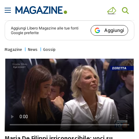
Aggiungi
Libero Magazine
alle tue fonti
Aggiungi
Google preferite
Magazine
News
Gossip
Maria De Filippi irriconoscibile: voci su