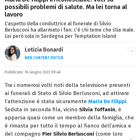
possibili problemi di salute. Ma lei torna al
lavoro
L'aspetto della conduttrice al funerale di Silvio
Berlusconi ha allarmato i fan: c'è chi teme che stia male.
Lei però vola in Sardegna per Temptation Island
Letizia Bonardi
WEB CONTENT EDITOR
Content Editor e aspirante giornalista,
Pubblicato:
16 Giugno 2023 09:48
appassionata di arte e libri con un amore
per la scrittura scoperto quasi per caso.
Tra i numerosi volti noti della televisione presenti
ai funerali di Stato di Silvio Berlusconi, ad attirare
l’attenzione è stata sicuramente
Maria De Filippi
.
Seduta in seconda fila, vicino
Silvia Toffanin
, è
apparsa quasi come un membro della famiglia, che
è rimasta per tutto il tempo al fianco dell’amica e
del compagno
Pier Silvio Berlusconi
(come loro