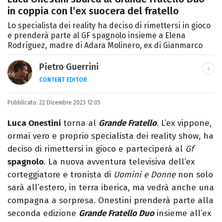
in coppia con l’ex suocera del fratello
Lo specialista dei reality ha deciso di rimettersi in gioco
e prenderà parte al GF spagnolo insieme a Elena
Rodríguez, madre di Adara Molinero, ex di Gianmarco
Pietro Guerrini
CONTENT EDITOR
Laurea in Lettere, smania di viaggi e
Pubblicato:
22 Dicembre 2023 12:05
passione per i cartoni (della pizza e della
Pixar).
Luca Onestini
torna al
Grande Fratello
. L’ex vippone,
ormai vero e proprio specialista dei reality show, ha
deciso di rimettersi in gioco e parteciperà al
Gf
spagnolo
. La nuova avventura televisiva dell’ex
corteggiatore e tronista di
Uomini e Donne
non solo
sarà all’estero, in terra iberica, ma vedrà anche una
compagna a sorpresa. Onestini prenderà parte alla
seconda edizione
Grande Fratello Duo
insieme all’ex