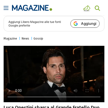
Aggiungi
Libero Magazine
alle tue fonti
Aggiungi
Google preferite
Magazine
News
Gossip
Luca Onestini sbarca al Grande Fratello Duo