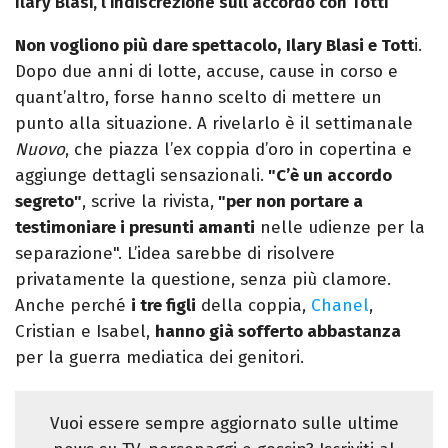
Ilary Blasi, l’indiscrezione sull’accordo con Totti
Non vogliono più dare spettacolo,
Ilary Blasi e Tott
i.
Dopo due anni di lotte, accuse, cause in corso e
quant’altro, forse hanno scelto di mettere un
punto alla situazione. A rivelarlo è il settimanale
Nuovo
, che piazza l’ex coppia d’oro in copertina e
aggiunge dettagli sensazionali.
"C’è un accordo
segreto"
, scrive la rivista,
"per non portare a
testimoniare i presunti amanti
nelle udienze per la
separazione". L’idea sarebbe di risolvere
privatamente la questione, senza più clamore.
Anche perché
i tre figli
della coppia,
Chanel
,
Cristian e Isabel,
hanno già sofferto abbastanza
per la guerra mediatica dei genitori.
Vuoi essere sempre aggiornato sulle ultime