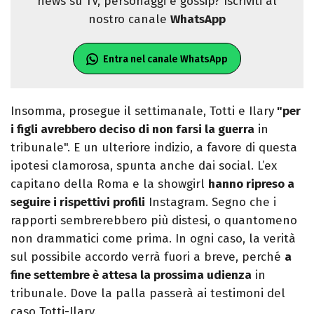
news su TV, personaggi e gossip? Iscriviti al
nostro canale
WhatsApp
Entra nel canale WhatsApp
Insomma, prosegue il settimanale, Totti e Ilary
"per
i figli avrebbero deciso di non farsi la guerra
in
tribunale". E un ulteriore indizio, a favore di questa
ipotesi clamorosa, spunta anche dai social. L’ex
capitano della Roma e la showgirl
hanno ripreso a
seguire i rispettivi profili
Instagram. Segno che i
rapporti sembrerebbero più distesi, o quantomeno
non drammatici come prima. In ogni caso, la verità
sul possibile accordo verrà fuori a breve, perché
a
fine settembre è attesa la prossima udienza
in
tribunale. Dove la palla passerà ai testimoni del
caso Totti-Ilary.