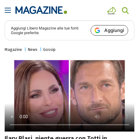
Aggiungi
Libero Magazine
alle tue fonti
Aggiungi
Google preferite
Magazine
News
Gossip
Ilary Blasi, niente guerra con Totti in