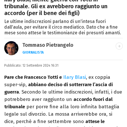
tribunale. Gli ex avrebbero raggiunto un
accordo (per il bene dei figli)
Le ultime indiscrezioni parlano di un'intesa fuori
dall'aula, per evitare il circo mediatico. Dato che a fine
mese sono attese le testimonianze dei presunti amanti.
Tommaso Pietrangelo
GIORNALISTA
Autore, giornalista, cantautore. Laureato in
Pubblicato:
12 Settembre 2024 16:31
Letterature Straniere, è appassionato di
cinema, poesia e Shakespeare. Scrive
Pare che Francesco Totti e
Ilary Blasi
, ex coppia
canzoni e ama i gatti.
super-vip,
abbiano deciso di sotterrare l’ascia di
guerra
. Secondo le ultime indiscrezioni, infatti, i due
potrebbero aver raggiunto un
accordo fuori dal
tribunale
per porre fine alla loro infinita battaglia
legale sul divorzio. La mossa arriverebbe ora, si
dice, perché a fine settembre sono
attese le