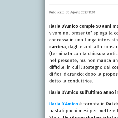
Laurea in Lettere, smania
e della Pixar).
Pubblicato:
30 Agosto 2023 11:01
Ilaria D’Amico
compie
50 anni
ma 
vivere nel presente" spiega la c
concessa in una lunga intervista
carriera
, dagli esordi alla consa
(terminata con la chiusura antic
nel presente, ma non manca uno
difficile, in cui il sostegno dal
di fiori d’arancio: dopo la propos
detto la conduttrice.
Ilaria D’Amico sull’ultimo anno i
Ilaria D’Amico
è tornata in
Rai
do
bastati pochi mesi per mettere l
Stato.
Un
ritorno che lasciato t