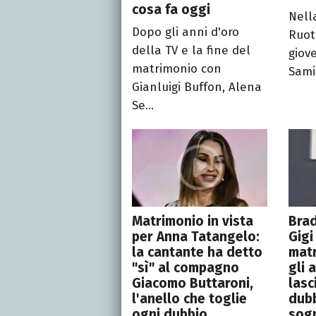
cosa fa oggi
Nell
Dopo gli anni d'oro
Ruot
della TV e la fine del
giov
matrimonio con
Sami
Gianluigi Buffon, Alena
Se...
Matrimonio in vista
Brad
per Anna Tatangelo:
Gigi
la cantante ha detto
matr
"sì" al compagno
gli 
Giacomo Buttaroni,
lasc
l'anello che toglie
dubb
ogni dubbio
sog