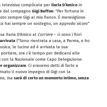
a televisiva complicata per
Ilaria D’Amico
in
re dal compagno
Gigi Buffon
: "Per fortuna in
uto sempre Gigi al mio fianco. È meraviglioso
a hai sempre un sostegno, un approdo sicuro"
sa Ilaria D’Amico al
Corriere
– ci sono i fiori
 arrivata
("Sono rientrata a casa, a Parma, e ho
usica, le lucine ed è arrivata la sua
el portiere, ora c’è tempo per dedicarsi alle
gi con la Nazionale come Capo Delegazione:
er organizzare
. Ci eravamo detti di farlo a
rivato il nuovo impegno di Gigi con la
emo, ma
sarà di certo un momento intimo, senza