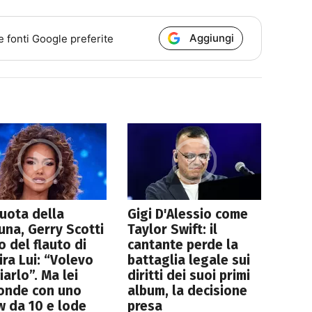
Aggiungi
e fonti Google preferite
uota della
Gigi D'Alessio come
una, Gerry Scotti
Taylor Swift: il
o del flauto di
cantante perde la
ra Lui: “Volevo
battaglia legale sui
iarlo”. Ma lei
diritti dei suoi primi
ponde con uno
album, la decisione
 da 10 e lode
presa