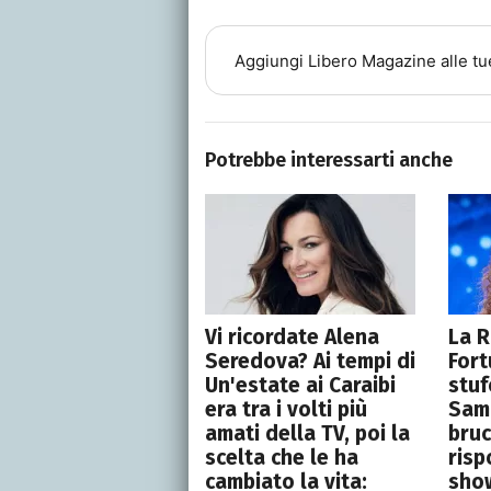
Aggiungi
Libero Magazine
alle tu
Potrebbe interessarti anche
Vi ricordate Alena
La R
Seredova? Ai tempi di
Fort
Un'estate ai Caraibi
stuf
era tra i volti più
Sami
amati della TV, poi la
bruc
scelta che le ha
ris
cambiato la vita:
show