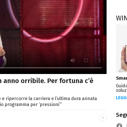
WI
Smar
n anno orribile. Per fortuna c’è
Guida
soluz
LEGG
e ripercorre la carriera e l’ultima dura annata
 mio programma per ‘pressioni’”
Segu