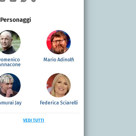
Personaggi
Domenico
Mario Adinolfi
annacone
amurai Jay
Federica Sciarelli
VEDI TUTTI