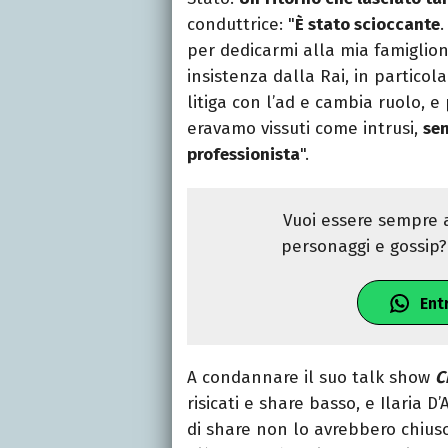
conduttrice: "
È stato scioccante
.
per dedicarmi alla mia famiglio
insistenza dalla Rai, in partico
litiga con l’ad e cambia ruolo, 
eravamo vissuti come intrusi,
sen
professionista
".
Vuoi essere sempre a
personaggi e gossip? 
Ent
A condannare il suo talk show
C
risicati e share basso, e Ilaria 
di share non lo avrebbero chiuso