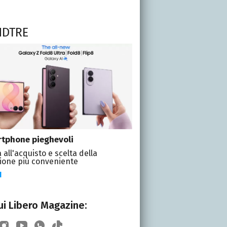
NDTRE
tphone pieghevoli
 all'acquisto e scelta della
ione più conveniente
I
i Libero Magazine: