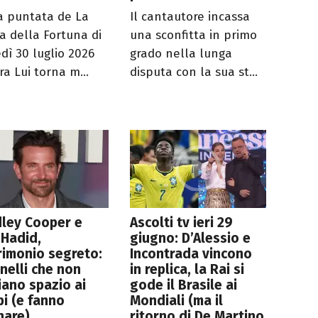
a puntata de La
Il cantautore incassa
a della Fortuna di
una sconfitta in primo
edì 30 luglio 2026
grado nella lunga
ra Lui torna m...
disputa con la sua st...
ley Cooper e
Ascolti tv ieri 29
 Hadid,
giugno: D’Alessio e
imonio segreto:
Incontrada vincono
anelli che non
in replica, la Rai si
iano spazio ai
gode il Brasile ai
i (e fanno
Mondiali (ma il
nare)
ritorno di De Martino