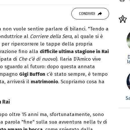
 di viaggi e passione per i cartoni (della pizza
CONDIVIDI
non vuole sentire parlare di bilanci. "Tendo a
onduttrice al
Corriere della Sera
, al quale si è
 per ripercorrere le tappe della propria
crazione fino alla
difficile ultima stagione in Rai
ipata di
Che c’è di nuovo
). Ilaria D’Amico vive
I
 sguardo al futuro: dopo questa annata
 compagno
Gigi Buffon
c’è stato sempre, è tempo
ta, arriverà il
matrimonio
. Scopriamo cosa ha
S
n Rai
po oltre 15 anni ma, sfortunatamente, sono
a parola "fine" sulla sua avventura nella tv di
anto amaro in bocca
, come spiegato dalla