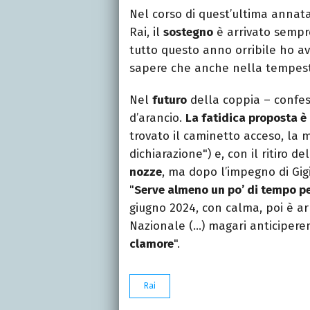
Nel corso di quest’ultima annat
Rai, il
sostegno
è arrivato semp
tutto questo anno orribile ho av
sapere che anche nella tempest
Nel
futuro
della coppia – confes
d’arancio.
La fatidica proposta è
trovato il caminetto acceso, la m
dichiarazione") e, con il ritiro d
nozze
, ma dopo l’impegno di Gi
"
Serve almeno un po’ di tempo p
giugno 2024, con calma, poi è ar
Nazionale (…) magari anticiper
clamore
".
Rai