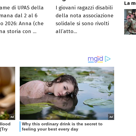
La m
rame di UPAS della
I giovani ragazzi disabili
imana dal 2 al 6
della nota associazione
o 2026: Anna (che
solidale si sono rivolti
a storia con ...
all’atto...