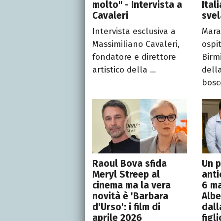
molto" - Intervista a
Ital
Cavaleri
svel
Intervista esclusiva a
Mara
Massimiliano Cavaleri,
ospi
fondatore e direttore
Bir
artistico della ...
dell
bosc
Raoul Bova sfida
Un p
Meryl Streep al
anti
cinema ma la vera
6 m
novità è 'Barbara
Albe
d'Urso': i film di
dall
aprile 2026
figli