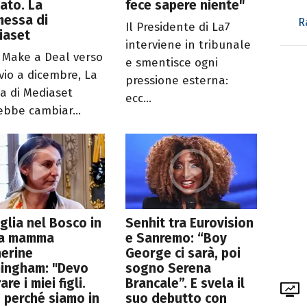
iato. La
fece sapere niente"
messa di
R
Il Presidente di La7
iaset
interviene in tribunale
s Make a Deal verso
e smentisce ogni
nvio a dicembre, La
pressione esterna:
ta di Mediaset
ecc...
ebbe cambiar...
glia nel Bosco in
Senhit tra Eurovision
 la mamma
e Sanremo: “Boy
erine
George ci sarà, poi
mingham: "Devo
sogno Serena
are i miei figli.
Brancale”. E svela il
 perché siamo in
suo debutto con