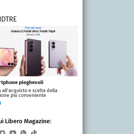
NDTRE
tphone pieghevoli
 all'acquisto e scelta della
ione più conveniente
I
i Libero Magazine: