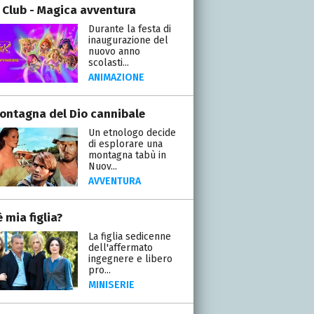
 Club - Magica avventura
Durante la festa di
inaugurazione del
nuovo anno
scolasti...
ANIMAZIONE
ontagna del Dio cannibale
Un etnologo decide
di esplorare una
montagna tabù in
Nuov...
AVVENTURA
 mia figlia?
La figlia sedicenne
dell'affermato
ingegnere e libero
pro...
MINISERIE