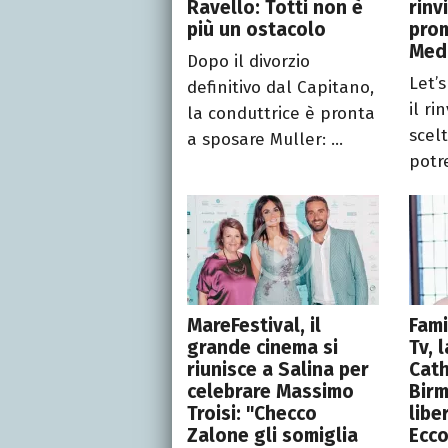
Ravello: Totti non è
rinv
più un ostacolo
pro
Med
Dopo il divorzio
Let’
definitivo dal Capitano,
il ri
la conduttrice è pronta
scel
a sposare Muller: ...
potr
MareFestival, il
Fami
grande cinema si
Tv,
riunisce a Salina per
Cath
celebrare Massimo
Bir
Troisi: "Checco
liber
Zalone gli somiglia
Ecco