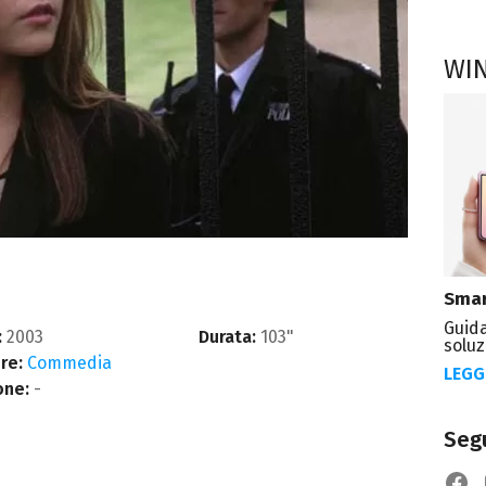
WI
Smar
Guida
:
2003
Durata:
103"
soluz
re:
Commedia
LEGG
one:
-
Segu