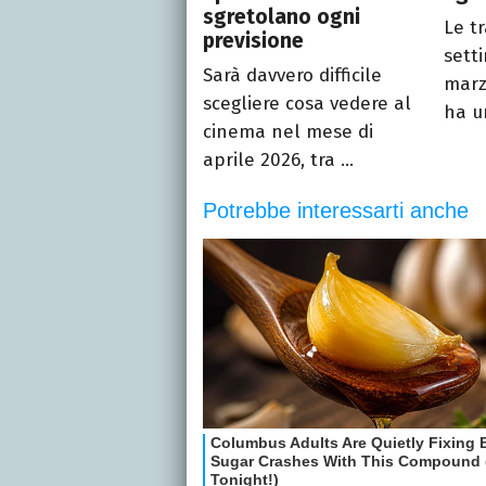
sgretolano ogni
Le t
previsione
sett
Sarà davvero difficile
marz
scegliere cosa vedere al
ha un
cinema nel mese di
aprile 2026, tra ...