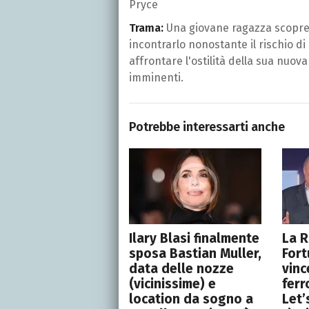
Pryce
Trama:
Una giovane ragazza scopre 
incontrarlo nonostante il rischio d
affrontare l'ostilità della sua nuova
imminenti.
Potrebbe interessarti anche
Ilary Blasi finalmente
La R
sposa Bastian Muller,
Fort
data delle nozze
vinc
(vicinissime) e
ferr
location da sogno a
Let’