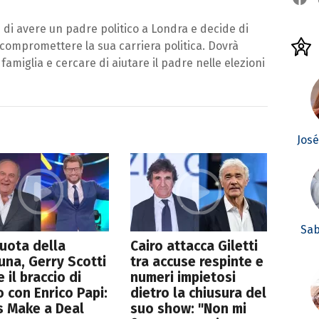
di avere un padre politico a Londra e decide di
i compromettere la sua carriera politica. Dovrà
 famiglia e cercare di aiutare il padre nelle elezioni
Jos
Sab
uota della
Cairo attacca Giletti
una, Gerry Scotti
tra accuse respinte e
e il braccio di
numeri impietosi
o con Enrico Papi:
dietro la chiusura del
s Make a Deal
suo show: "Non mi