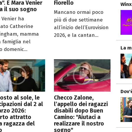
ia". E Mara Venier
Fiorello
Winx
a il suo sogno
Mancano ormai poco
 Venier ha
più di due settimane
tato Catherine
all’inizio dell’Eurovision
mingham, mamma
2026, e la cantan...
a famiglia nel
La m
o domenic...
Dov'è
osto al sole, le
Checco Zalone,
cipazioni dal 2 al
l’appello dei ragazzi
arzo 2026:
disabili dopo Buen
rto attratto
Camino: "Aiutaci a
a ragazza del
realizzare il nostro
o
sogno"