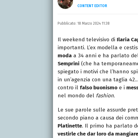
CONTENT EDITOR
Laurea in Lettere, smania
e della Pixar).
Pubblicato:
18 Marzo 2024 11:38
Il weekend televisivo di
Ilaria C
importanti. L’ex modella e cesti
moda
a 34 anni e ha parlato del
Semprini
(che ha temporaneame
spiegato i motivi che l’hanno s
in un’agenzia con una taglia 42
contro il
falso buonismo
e i
mess
nel mondo del
fashion
.
Le sue parole sulle assurde prete
secondo piano a causa dei comme
Platinette
. Il primo ha parlato 
vestirle che dar loro da mangiar