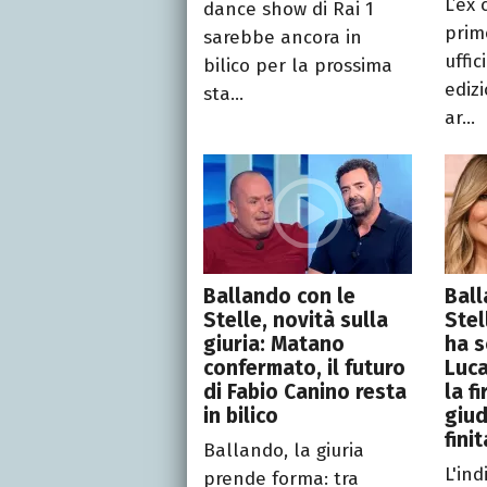
L’ex 
dance show di Rai 1
prim
sarebbe ancora in
uffi
bilico per la prossima
ediz
sta...
ar...
Ballando con le
Ball
Stelle, novità sulla
Stel
giuria: Matano
ha s
confermato, il futuro
Luca
di Fabio Canino resta
la f
in bilico
giud
finit
Ballando, la giuria
L'ind
prende forma: tra