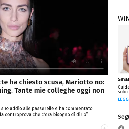
WI
Smar
tte ha chiesto scusa, Mariotto no:
Guida
ing. Tante mie colleghe oggi non
soluz
LEGG
el suo addio alle passerelle e ha commentato
 la controprova che c'era bisogno di dirlo”
Segu