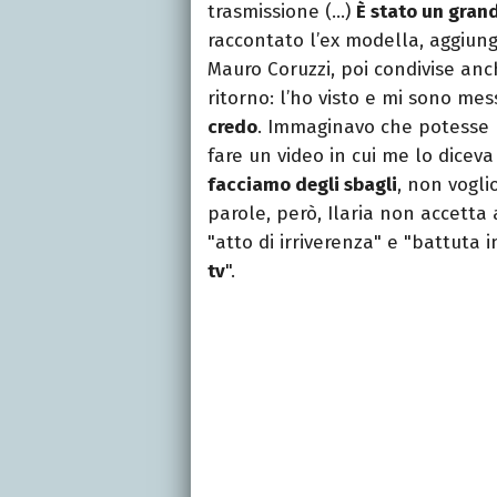
trasmissione (…)
È stato un gran
raccontato l’ex modella, aggiun
Mauro Coruzzi, poi condivise anch
ritorno: l’ho visto e mi sono mess
credo
. Immaginavo che potesse u
fare un video in cui me lo dicev
facciamo degli sbagli
, non vogli
parole, però, Ilaria non accetta
"atto di irriverenza" e "battuta in
tv
".