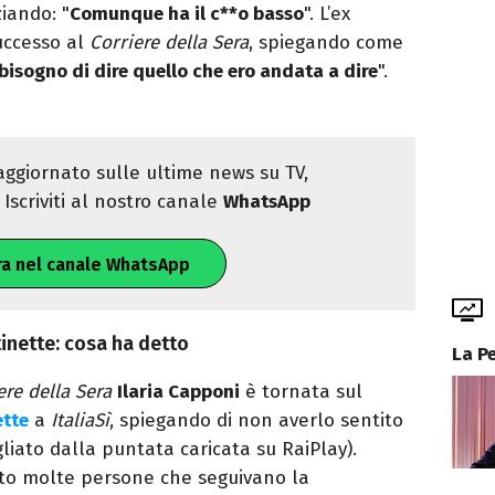
ziando: "
Comunque ha il c**o basso
". L’ex
uccesso al
Corriere della Sera
, spiegando come
bisogno di dire quello che ero andata a dire
".
ggiornato sulle ultime news su TV,
Iscriviti al nostro canale
WhatsApp
ra nel canale WhatsApp
tinette: cosa ha detto
La P
ere della Sera
Ilaria Capponi
è tornata sul
ette
a
ItaliaSì
, spiegando di non averlo sentito
agliato dalla puntata caricata su RaiPlay).
tto molte persone che seguivano la