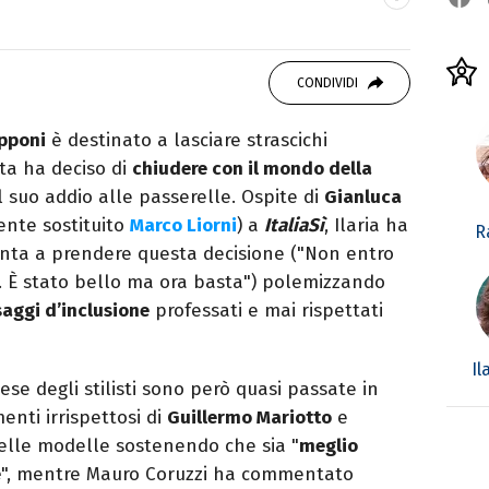
 di viaggi e passione per i cartoni (della pizza
CONDIVIDI
apponi
è destinato a lasciare strascichi
sta ha deciso di
chiudere con il mondo della
 suo addio alle passerelle. Ospite di
Gianluca
nte sostituito
Marco Liorni
) a
ItaliaSì
, Ilaria ha
R
pinta a prendere questa decisione ("Non entro
… È stato bello ma ora basta") polemizzando
aggi d’inclusione
professati e mai rispettati
Il
se degli stilisti sono però quasi passate in
nti irrispettosi di
Guillermo Mariotto
e
delle modelle sostenendo che sia "
meglio
e
", mentre Mauro Coruzzi ha commentato