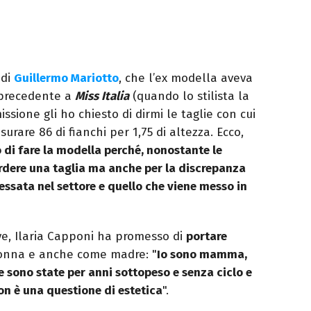
 di
Guillermo Mariotto
, che l’ex modella aveva
o precedente a
Miss Italia
(quando lo stilista la
issione gli ho chiesto di dirmi le taglie con cui
rare 86 di fianchi per 1,75 di altezza. Ecco,
 di fare la modella perché, nonostante le
erdere una taglia ma anche per la discrepanza
essata nel settore e quello che viene messo in
ive, Ilaria Capponi ha promesso di
portare
onna e anche come madre: "
Io sono mamma,
sono state per anni sottopeso e senza ciclo e
Non è una questione di estetica
".