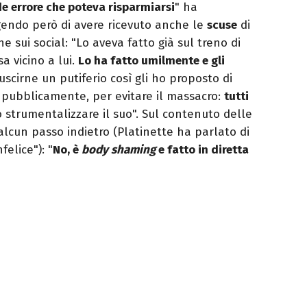
de errore che poteva risparmiarsi
" ha
gendo però di avere ricevuto anche le
scuse
di
e sui social: "Lo aveva fatto già sul treno di
a vicino a lui.
Lo ha fatto umilmente e gli
scirne un putiferio così gli ho proposto di
a pubblicamente, per evitare il massacro:
tutti
o strumentalizzare il suo". Sul contenuto delle
 alcun passo indietro (Platinette ha parlato di
felice"): "
No, è
body shaming
e fatto in diretta