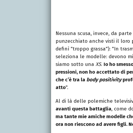
Nessuna scusa, invece, da parte
punzecchiato anche visti il lor
definì "troppo grassa"): "In trasm
seleziona le modelle: devono misu
siamo sotto una
XS
.
Io ho smesso
pressioni, non ho accettato di p
che c’è tra la
body positivity
prof
atto
".
Al di là delle polemiche televis
avanti questa battaglia
, come d
ma tante mie amiche modelle che 
ora non riescono ad avere figli. 