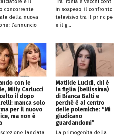
calciatore è il
Tra ironia e vecchi conti
o concorrente
in sospeso, il confronto
ciale della nuova
televisivo tra il principe
ione: l’annuncio
e il g...
ando con le
Matilde Lucidi, chi è
le, Milly Carlucci
la figlia (bellissima)
celto il dopo
di Bianca Balti e
relli: manca solo
perché è al centro
irma per il nuovo
delle polemiche: “Mi
ice, ma non è
giudicano
a
guardandomi”
iscrezione lanciata
La primogenita della