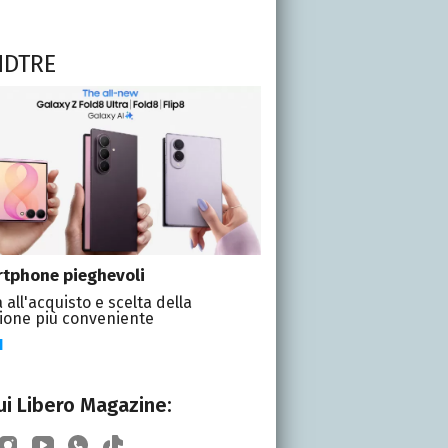
NDTRE
tphone pieghevoli
 all'acquisto e scelta della
ione più conveniente
I
i Libero Magazine: