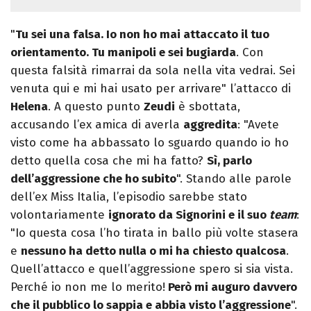
"
Tu sei una falsa. Io non ho mai attaccato il tuo
orientamento. Tu manipoli e sei bugiarda
. Con
questa falsità rimarrai da sola nella vita vedrai. Sei
venuta qui e mi hai usato per arrivare" l’attacco di
Helena
. A questo punto
Zeudi
è sbottata,
accusando l’ex amica di averla
aggredita
: "Avete
visto come ha abbassato lo sguardo quando io ho
detto quella cosa che mi ha fatto?
Sì, parlo
dell’aggressione che ho subito
". Stando alle parole
dell’ex Miss Italia, l’episodio sarebbe stato
volontariamente
ignorato da Signorini e il suo
team
:
"Io questa cosa l’ho tirata in ballo più volte stasera
e
nessuno ha detto nulla o mi ha chiesto qualcosa
.
Quell’attacco e quell’aggressione spero si sia vista.
Perché io non me lo merito!
Però mi auguro davvero
che il pubblico lo sappia e abbia visto l’aggressione
".