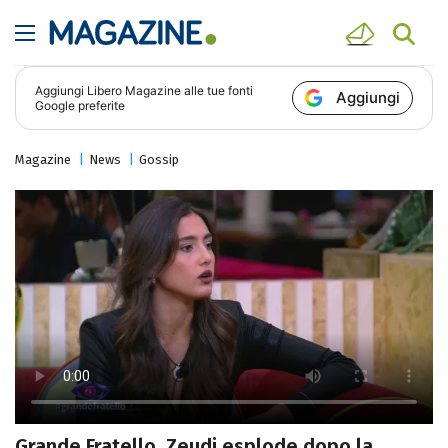
Aggiungi
Libero Magazine
alle tue fonti
Aggiungi
Google preferite
Magazine
News
Gossip
Grande Fratello, Zeudi esplode dopo la