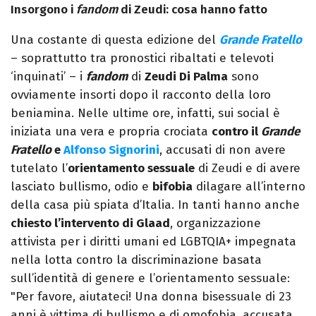
Insorgono i
fandom
di Zeudi: cosa hanno fatto
Una costante di questa edizione del
Grande Fratello
– soprattutto tra pronostici ribaltati e televoti
‘inquinati’ – i
fandom
di
Zeudi Di Palma
sono
ovviamente insorti dopo il racconto della loro
beniamina. Nelle ultime ore, infatti, sui social è
iniziata una vera e propria crociata
contro il
Grande
Fratello
e
Alfonso Signorini
, accusati di non avere
tutelato l’
orientamento sessuale
di Zeudi e di avere
lasciato bullismo, odio e
bifobia
dilagare all’interno
della casa più spiata d’Italia. In tanti hanno anche
chiesto l’intervento di Glaad
, organizzazione
attivista per i diritti umani ed LGBTQIA+ impegnata
nella lotta contro la discriminazione basata
sull’identità di genere e l’orientamento sessuale:
"Per favore, aiutateci! Una donna bisessuale di 23
anni è vittima di bullismo e di omofobia, accusata