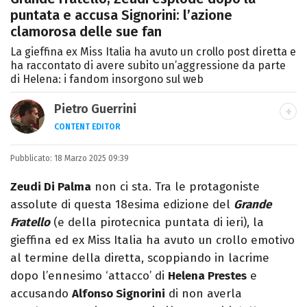
puntata e accusa Signorini: l’azione
clamorosa delle sue fan
La gieffina ex Miss Italia ha avuto un crollo post diretta e
ha raccontato di avere subito un’aggressione da parte
di Helena: i fandom insorgono sul web
Pietro Guerrini
CONTENT EDITOR
Laurea in Lettere, smania di viaggi e
Pubblicato:
18 Marzo 2025 09:39
passione per i cartoni (della pizza e della
Pixar).
Zeudi Di Palma
non ci sta. Tra le protagoniste
assolute di questa 18esima edizione del
Grande
Fratello
(e della pirotecnica puntata di ieri), la
gieffina ed ex Miss Italia ha avuto un crollo emotivo
al termine della diretta, scoppiando in lacrime
dopo l’ennesimo ‘attacco’ di
Helena Prestes
e
accusando
Alfonso Signorini
di non averla