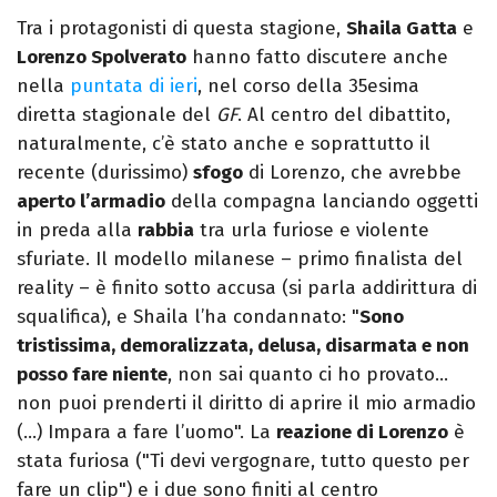
Tra i protagonisti di questa stagione,
Shaila Gatta
e
Lorenzo Spolverato
hanno fatto discutere anche
nella
puntata di ieri
, nel corso della 35esima
diretta stagionale del
GF
. Al centro del dibattito,
naturalmente, c’è stato anche e soprattutto il
recente (durissimo)
sfogo
di Lorenzo, che avrebbe
aperto l’armadio
della compagna lanciando oggetti
in preda alla
rabbia
tra urla furiose e violente
sfuriate. Il modello milanese – primo finalista del
reality – è finito sotto accusa (si parla addirittura di
squalifica), e Shaila l’ha condannato: "
Sono
tristissima, demoralizzata, delusa, disarmata e non
posso fare niente
, non sai quanto ci ho provato…
non puoi prenderti il diritto di aprire il mio armadio
(…) Impara a fare l’uomo". La
reazione di Lorenzo
è
stata furiosa ("Ti devi vergognare, tutto questo per
fare un clip") e i due sono finiti al centro