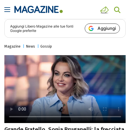
Aggiungi
Libero Magazine
alle tue fonti
Aggiungi
Google preferite
Magazine
News
Gossip
Grande Fratello, Sonia Bruganelli: la frecciata