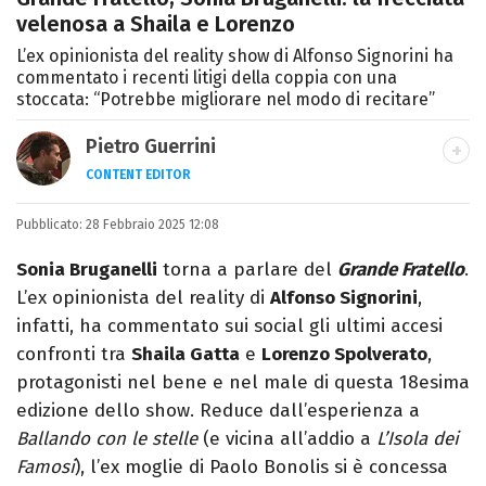
velenosa a Shaila e Lorenzo
L’ex opinionista del reality show di Alfonso Signorini ha
commentato i recenti litigi della coppia con una
stoccata: “Potrebbe migliorare nel modo di recitare”
Pietro Guerrini
CONTENT EDITOR
Laurea in Lettere, smania di viaggi e
Pubblicato:
28 Febbraio 2025 12:08
passione per i cartoni (della pizza e della
Pixar).
Sonia Bruganelli
torna a parlare del
Grande Fratello
.
L’ex opinionista del reality di
Alfonso Signorini
,
infatti, ha commentato sui social gli ultimi accesi
confronti tra
Shaila Gatta
e
Lorenzo Spolverato
,
protagonisti nel bene e nel male di questa 18esima
edizione dello show. Reduce dall’esperienza a
Ballando con le stelle
(e vicina all’addio a
L’Isola dei
Famosi
), l’ex moglie di Paolo Bonolis si è concessa