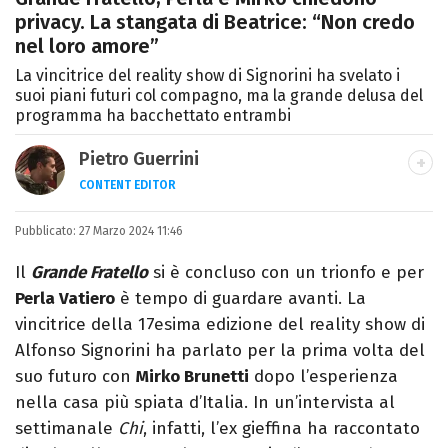
privacy. La stangata di Beatrice: “Non credo
nel loro amore”
La vincitrice del reality show di Signorini ha svelato i
suoi piani futuri col compagno, ma la grande delusa del
programma ha bacchettato entrambi
Pietro Guerrini
CONTENT EDITOR
Laurea in Lettere, smania di viaggi e
Pubblicato:
27 Marzo 2024 11:46
passione per i cartoni (della pizza e della
Pixar).
Il
Grande Fratello
si è concluso con un trionfo e per
Perla Vatiero
è tempo di guardare avanti. La
vincitrice della 17esima edizione del reality show di
Alfonso Signorini ha parlato per la prima volta del
suo futuro con
Mirko Brunetti
dopo l’esperienza
nella casa più spiata d’Italia. In un’intervista al
settimanale
Chi
, infatti, l’ex gieffina ha raccontato