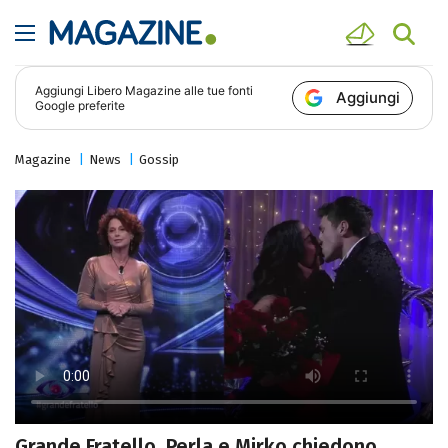
Aggiungi
Libero Magazine
alle tue fonti
Aggiungi
Google preferite
Magazine
News
Gossip
Grande Fratello, Perla e Mirko chiedono