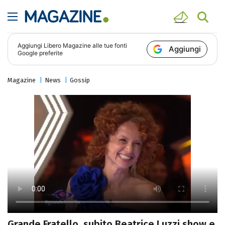
Aggiungi
Libero Magazine
alle tue fonti
Aggiungi
Google preferite
Magazine
News
Gossip
Grande Fratello, subito Beatrice Luzzi show e