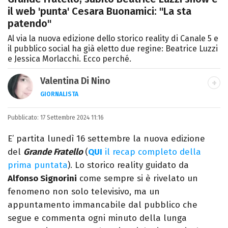
il web 'punta' Cesara Buonamici: "La sta
patendo"
Al via la nuova edizione dello storico reality di Canale 5 e
il pubblico social ha già eletto due regine: Beatrice Luzzi
e Jessica Morlacchi. Ecco perché.
Valentina Di Nino
GIORNALISTA
LINKEDIN
INSTAGRAM
FACEBOOK
SITO
Pubblicato:
Romana, laurea in Scienze Politiche,
17 Settembre 2024 11:16
giornalista per caso. Ho scritto per
E’ partita lunedì 16 settembre la nuova edizione
quotidiani, settimanali, siti e agenzie,
del
Grande Fratello
(
QUI
il recap completo della
prevalentemente di cronaca e spettacoli.
prima puntata
). Lo storico reality guidato da
Alfonso Signorini
come sempre si è rivelato un
fenomeno non solo televisivo, ma un
appuntamento immancabile dal pubblico che
segue e commenta ogni minuto della lunga