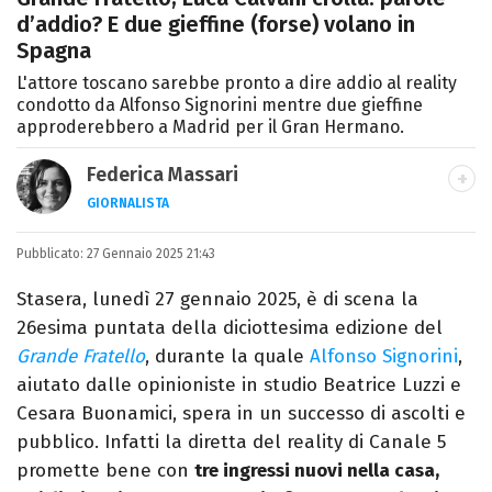
d’addio? E due gieffine (forse) volano in
Spagna
L'attore toscano sarebbe pronto a dire addio al reality
condotto da Alfonso Signorini mentre due gieffine
approderebbero a Madrid per il Gran Hermano.
Federica Massari
GIORNALISTA
LINKEDIN
INSTAGRAM
FACEBOOK
Pubblicato:
Giornalista nata nella città di Parthenope,
27 Gennaio 2025 21:43
si definisce "madriletana". Da anni scrive
Stasera, lunedì 27 gennaio 2025, è di scena la
(per un numero imprecisato di testate) di
26esima puntata della diciottesima edizione del
spettacoli e musica, TV e calcio.
Grande Fratello
, durante la quale
Alfonso Signorini
,
aiutato dalle opinioniste in studio Beatrice Luzzi e
Cesara Buonamici, spera in un successo di ascolti e
pubblico. Infatti la diretta del reality di Canale 5
promette bene con
tre ingressi nuovi nella casa,