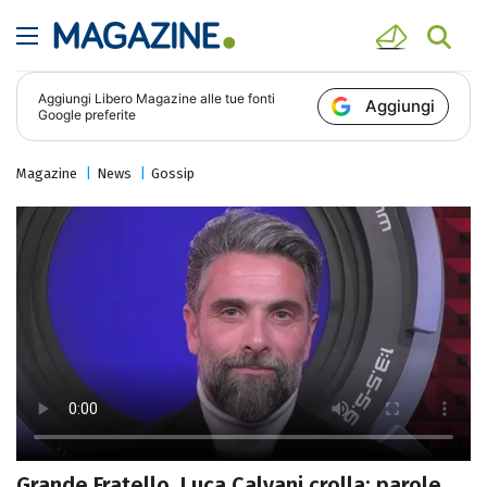
Aggiungi
Libero Magazine
alle tue fonti
Aggiungi
Google preferite
Magazine
News
Gossip
Grande Fratello, Luca Calvani crolla: parole