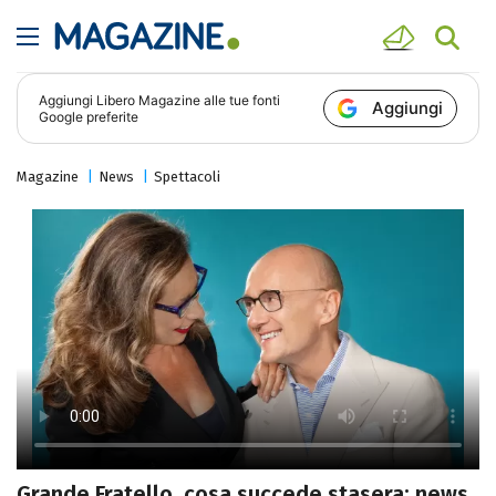
Aggiungi
Libero Magazine
alle tue fonti
Aggiungi
Google preferite
Magazine
News
Spettacoli
Grande Fratello, cosa succede stasera: news,