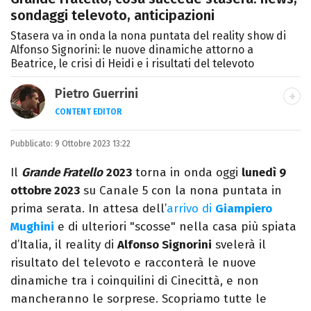
sondaggi televoto, anticipazioni
Stasera va in onda la nona puntata del reality show di
Alfonso Signorini: le nuove dinamiche attorno a
Beatrice, le crisi di Heidi e i risultati del televoto
Pietro Guerrini
CONTENT EDITOR
Laurea in Lettere, smania di viaggi e
Pubblicato:
9 Ottobre 2023 13:22
passione per i cartoni (della pizza e della
Pixar).
Il
Grande Fratello
2023
torna in onda oggi
lunedì 9
ottobre 2023
su Canale 5 con la nona puntata in
prima serata. In attesa dell’
arrivo di
Giampiero
Mughini
e di ulteriori "scosse" nella casa più spiata
d’Italia, il reality di
Alfonso Signorini
svelerà il
risultato del televoto e racconterà le nuove
dinamiche tra i coinquilini di Cinecittà, e non
mancheranno le sorprese. Scopriamo tutte le