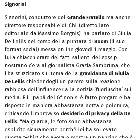
Signorini
Signorini, conduttore del
Grande Fratello
ma anche
direttore responsabile di ‘Chi’ (diretto lato
editoriale da Massimo Borgnis), ha parlato di Giulia
De Lellis nel corso della puntata di
Boom
(il suo
format social) messa online giovedì 1 maggio. Con
lui a chiacchierare dei fatti salienti del gossip
nostrano c’era al giornalista Grazia Sambruna, che
l’ha stuzzicato sul tema della
gravidanza di Giulia
De Lellis
chiedendogli un parere sulla reazione
rabbiosa dell’influencer alla notizia ‘fuoriuscita’ sui
media. E il ‘papà del Gf non si è fatto pregare e ha
risposto in maniera abbastanza netta e polemica,
criticando l’improvviso
desiderio di privacy della De
Lellis
: "Ma guarda, le foto sono abbastanza
esplicite sicuramente perché lei ha sollevato
questa t-shirt che aveva e mostra un pancino che è