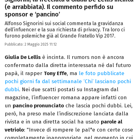
(e arrabbiata). Il commento perfido su
sponsor e ‘pancino’
Alfonso Signorini sui social commenta la gravidanza
dell’infuencer e la sua richiesta di privacy. Tra loro ci
furono polemiche già al Grande Fratello Vip 2017.
Pubblicato:
2 Maggio 2025 11:12
Giulia De Lellis
è incinta. Il rumors non è ancora
confermato dalla diretta interessata né dal futuro
papà, il rapper
Tony Effe
, ma
le foto pubblicate
pochi giorni fa dal settimanale ‘Chi’ lasciano pochi
dubbi
. Nei due scatti postati su Instagram dal
magazine, l’influencer romana appare infatti con
un
pancino pronunciato
che lascia pochi dubbi. Lei,
però, ha preso male l’indiscrezione lanciata dalla
rivista e in una diretta social ha usato
parole al
vetriolo
: "Invece di rompere le pal*e con certe cose
completamente inappropriate, nel momento in cui