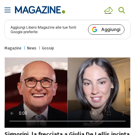
Aggiungi
Libero Magazine
alle tue fonti
Aggiungi
Google preferite
Magazine
News
Gossip
Signorini, la frecciata a Giulia De Lellis incinta