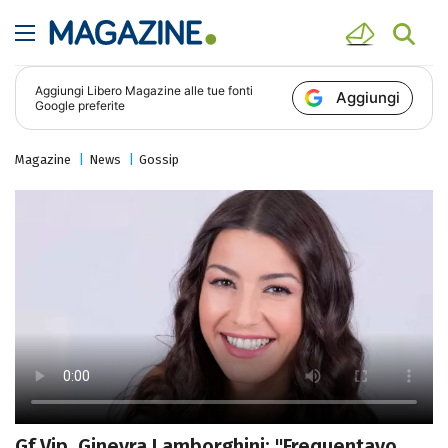
Aggiungi
Libero Magazine
alle tue fonti
Aggiungi
Google preferite
Magazine
News
Gossip
Gf Vip, Ginevra Lamborghini: "Frequentavo