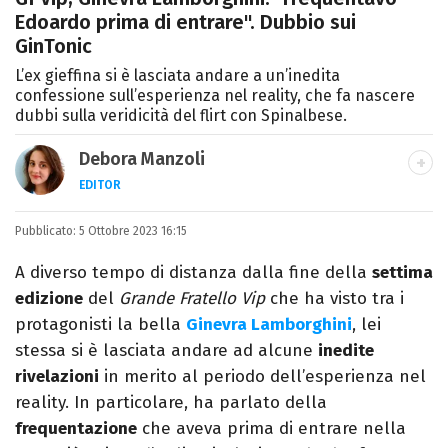
Edoardo prima di entrare". Dubbio sui
GinTonic
L’ex gieffina si è lasciata andare a un’inedita
confessione sull’esperienza nel reality, che fa nascere
dubbi sulla veridicità del flirt con Spinalbese.
Debora Manzoli
EDITOR
LINKEDIN
INSTAGRAM
FACEBOOK
SITO
Pubblicato:
Scrittrice, copywriter, editor e pubblicista
5 Ottobre 2023 16:15
mantovana, laureata in Lettere, Cinema e
A diverso tempo di distanza dalla fine della
settima
Tv. Ha due libri all’attivo e ama la scrittura
edizione
del
Grande Fratello Vip
che ha visto tra i
alla follia.
protagonisti la bella
Ginevra Lamborghini
, lei
stessa si è lasciata andare ad alcune
inedite
rivelazioni
in merito al periodo dell’esperienza nel
reality. In particolare, ha parlato della
frequentazione
che aveva prima di entrare nella