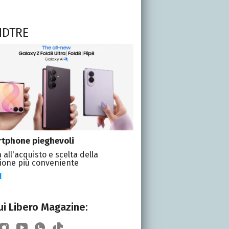
NDTRE
tphone pieghevoli
 all'acquisto e scelta della
ione più conveniente
I
i Libero Magazine: