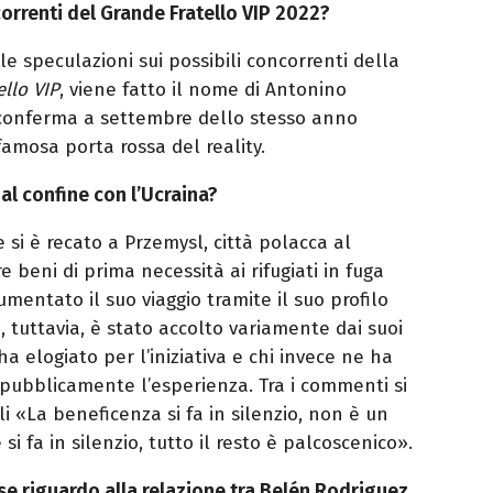
orrenti del Grande Fratello VIP 2022?
e speculazioni sui possibili concorrenti della
ello VIP
, viene fatto il nome di Antonino
 conferma a settembre dello stesso anno
famosa porta rossa del reality.
al confine con l’Ucraina?
 si è recato a Przemysl, città polacca al
e beni di prima necessità ai rifugiati in fuga
umentato il suo viaggio tramite il suo profilo
, tuttavia, è stato accolto variamente dai suoi
 ha elogiato per l’iniziativa e chi invece ne ha
e pubblicamente l’esperienza. Tra i commenti si
i «La beneficenza si fa in silenzio, non è un
si fa in silenzio, tutto il resto è palcoscenico».
e riguardo alla relazione tra Belén Rodriguez