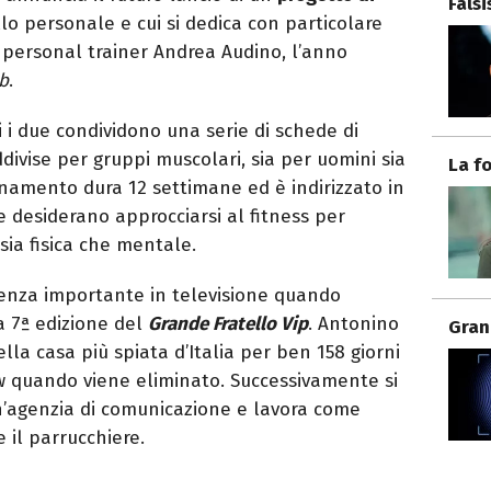
Fals
ello personale e cui si dedica con particolare
 personal trainer Andrea Audino, l’anno
b
.
ui i due condividono una serie di schede di
ivise per gruppi muscolari, sia per uomini sia
La f
namento dura 12 settimane ed è indirizzato in
 desiderano approcciarsi al fitness per
sia fisica che mentale.
enza importante in televisione quando
a 7ª edizione del
Grande Fratello Vip
. Antonino
Gran
lla casa più spiata d’Italia per ben 158 giorni
how quando viene eliminato. Successivamente si
un’agenzia di comunicazione e lavora come
 il parrucchiere.