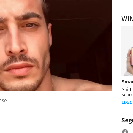
WI
Smar
Guida
soluz
ese
LEGG
Segu