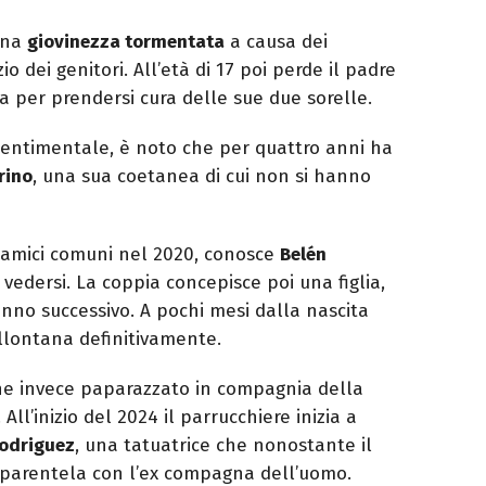
una
giovinezza tormentata
a causa dei
o dei genitori. All’età di 17 poi perde il padre
ta per prendersi cura delle sue due sorelle.
 sentimentale, è noto che per quattro anni ha
rino
, una sua coetanea di cui non si hanno
 amici comuni nel 2020, conosce
Belén
 vedersi. La coppia concepisce poi una figlia,
l’anno successivo. A pochi mesi dalla nascita
allontana definitivamente.
ne invece paparazzato in compagnia della
. All’inizio del 2024 il parrucchiere inizia a
Rodriguez
, una tatuatrice che nonostante il
parentela con l’ex compagna dell’uomo.