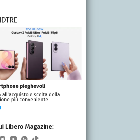
NDTRE
tphone pieghevoli
 all'acquisto e scelta della
ione più conveniente
I
i Libero Magazine: