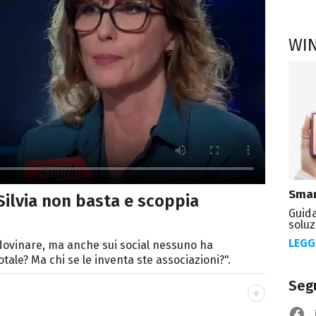
WI
Smar
 Silvia non basta e scoppia
Guida
soluz
LEGG
dovinare, ma anche sui social nessuno ha
tale? Ma chi se le inventa ste associazioni?".
Segu