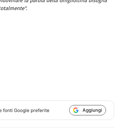
indovinare la parola della Ghigliottina bisogna
totalmente".
Aggiungi
e fonti Google preferite