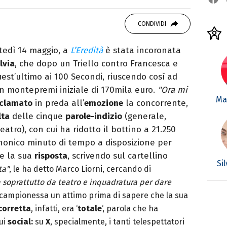
o mancare, il silenzio, il mare e Il Libro
omodino, insieme a un romanzo di Zafon.
CONDIVIDI
rtedì 14 maggio, a
L’Eredità
è stata incoronata
lvia
, che dopo un Triello contro Francesca e
uest’ultimo ai 100 Secondi, riuscendo così ad
 montepremi iniziale di 170mila euro.
"Ora mi
Mar
clamato
in preda all’
emozione
la concorrente,
lta
delle cinque
parole-indizio
(generale,
eatro), con cui ha ridotto il bottino a 21.250
anonico minuto di tempo a disposizione per
re la sua
risposta
, scrivendo sul cartellino
Si
ta"
, le ha detto Marco Liorni, cercando di
a soprattutto da teatro e inquadratura per dare
o campionessa un attimo prima di sapere che la sua
corretta
, infatti, era ‘
totale
‘, parola che ha
ui
social:
su
X
, specialmente, i tanti telespettatori