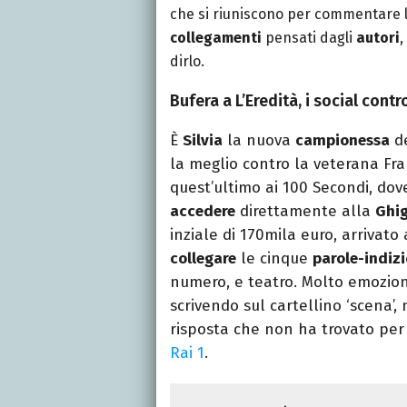
che si riuniscono per commentare l
collegamenti
pensati dagli
autori
,
dirlo.
Bufera a L’Eredità, i social contr
È
Silvia
la nuova
campionessa
d
la meglio contro la veterana Fran
quest’ultimo ai 100 Secondi, dove
accedere
direttamente alla
Ghig
inziale di 170mila euro, arrivato
collegare
le cinque
parole-indizi
numero, e teatro. Molto emoziona
scrivendo sul cartellino ‘scena’
risposta che non ha trovato per
Rai 1
.