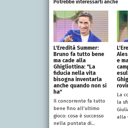
Potrebbe interessarti anche
L'Eredità Summer:
L'Er
Bruno fa tutto bene
Ales
ma cade alla
e ma
Ghigliottina: "La
camp
fiducia nella vita
esul
bisogna inventarla
Ghig
anche quando non si
rovi
ha"
La c
Il concorrente fa tutto
la sf
bene fino all'ultimo
Giuli
gioco: cosa è successo
alla 
nella puntata di...