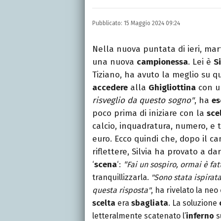
Nella mia vita non posson
dell'inquietudine sul c
Pubblicato:
15 Maggio 2024 09:24
Nella nuova puntata di ieri, ma
una nuova
campionessa
. Lei è
Si
Tiziano, ha avuto la meglio su q
accedere
alla
Ghigliottina
con un
risveglio da questo sogno"
, ha
es
poco prima di iniziare con la
sce
calcio, inquadratura, numero, e t
euro. Ecco quindi che, dopo il c
riflettere, Silvia ha provato a da
‘
scena
‘:
"
Fai un sospiro, ormai è fat
tranquillizzarla.
"Sono stata ispirat
questa risposta"
, ha rivelato la ne
scelta
era
sbagliata
. La soluzione
letteralmente scatenato l’
inferno
s