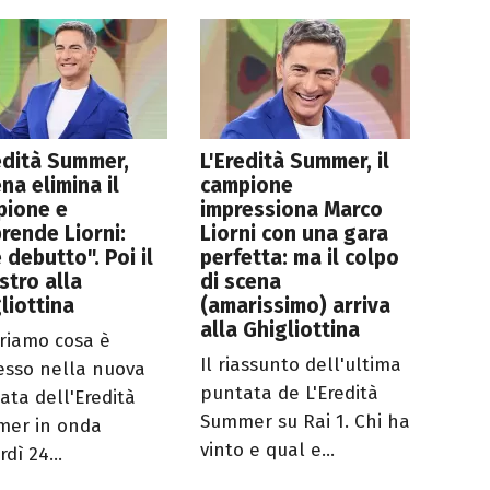
edità Summer,
L'Eredità Summer, il
na elimina il
campione
pione e
impressiona Marco
rende Liorni:
Liorni con una gara
 debutto". Poi il
perfetta: ma il colpo
stro alla
di scena
liottina
(amarissimo) arriva
alla Ghigliottina
riamo cosa è
Il riassunto dell'ultima
esso nella nuova
puntata de L'Eredità
ata dell'Eredità
Summer su Rai 1. Chi ha
er in onda
vinto e qual e...
dì 24...