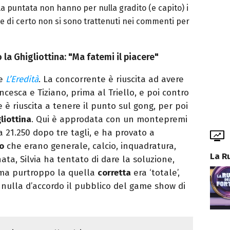
a puntata non hanno per nulla gradito (e capito) i
 e di certo non si sono trattenuti nei commenti per
o la Ghigliottina: "Ma fatemi il piacere"
e
L’Eredità
. La concorrente è riuscita ad avere
cesca e Tiziano, prima al Triello, e poi contro
 è riuscita a tenere il punto sul gong, per poi
liottina
. Qui è approdata con un montepremi
 a 21.250 dopo tre tagli, e ha provato a
o
che erano generale, calcio, inquadratura,
La R
ta, Silvia ha tentato di dare la soluzione,
, ma purtroppo la quella
corretta
era ‘totale’,
 nulla d’accordo il pubblico del game show di