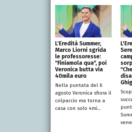
L'Eredità Summer,
L'Er
Marco Liorni sgrida
Sere
le professoresse:
cam
"Finiamola qua", poi
sorp
Veronica butta via
"Che
40mila euro
disa
Ghig
Nella puntata del 6
Scop
agosto Veronica sfiora il
succ
colpaccio ma torna a
punt
casa con solo 4mi...
Summ
vener