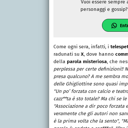
Vuoi essere sempre a
personaggi e gossip? 
Ent
Come ogni sera, infatti, i
telespe
radunati su
X
, dove hanno
comm
della
parola
misteriosa
, che ne
perplessa per certe definizioni!! 
presa qualcuno? A me sembra molto
delle Ghigliottine sono quasi impo
"Un po’ forzata con calcio e teat
cazz**ta è sto totale? Ma chi se le
"Associazione a dir poco forzata e
veramente che gli autori non sann
è la prima volta che la sento"
,
"Ma