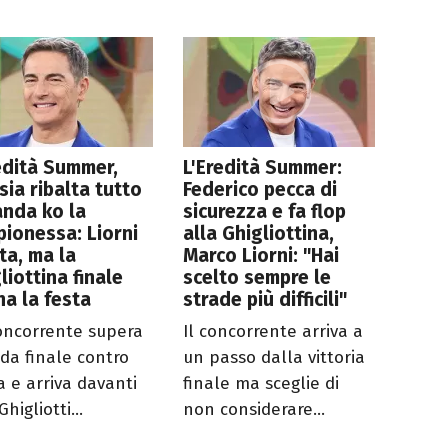
edità Summer,
L'Eredità Summer:
sia ribalta tutto
Federico pecca di
nda ko la
sicurezza e fa flop
ionessa: Liorni
alla Ghigliottina,
ta, ma la
Marco Liorni: "Hai
liottina finale
scelto sempre le
na la festa
strade più difficili"
oncorrente supera
Il concorrente arriva a
ida finale contro
un passo dalla vittoria
a e arriva davanti
finale ma sceglie di
Ghigliotti...
non considerare...