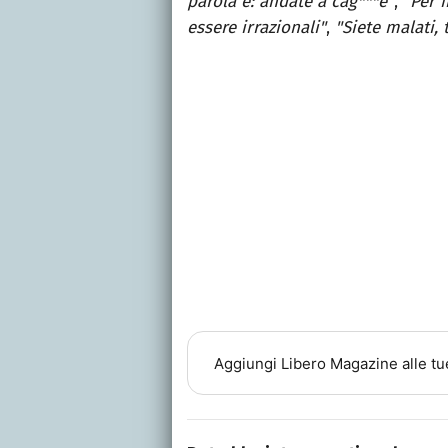
parola è: andate a cag***e"
,
"Per 
essere irrazionali"
,
"Siete malati, 
Aggiungi
Libero Magazine
alle tu