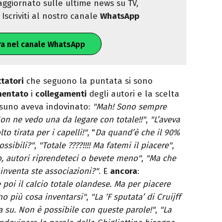
ggiornato sulle ultime news su TV,
Iscriviti al nostro canale
WhatsApp
ra nel canale WhatsApp
ttatori
che seguono la puntata si sono
entato
i
collegamenti
degli autori e la scelta
ssuno aveva indovinato:
"Mah! Sono sempre
Non ne vedo una da legare con totale!!"
,
"L’aveva
 tirata per i capelli!"
, "
Da quand’è che il 90%
ssibili?"
,
"Totale ????!!!! Ma fatemi il piacere"
,
ro, autori riprendeteci o bevete meno"
,
"Ma che
 inventa ste associazioni?"
. E
ancora
:
 poi il calcio totale olandese. Ma per piacere
o più cosa inventarsi"
,
"La ‘F sputata’ di Cruijff
 su. Non è possibile con queste parole!"
,
"La