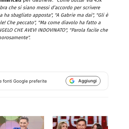
mmaricati
per Gabriele:
"Come buttar via 45k
bra che si siano messi d’accordo per scrivere
ha sbagliato apposta", "A Gabrie ma dai", "Gli è
e! Che peccato", "Ma come diavolo ha fatto a
GELO CHE AVEVI INDOVINATO", "Parola facile che
morosamente".
Aggiungi
e fonti Google preferite