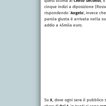
quest’ultima ai
Cento
Secondi
, 
cinque indizi a diposizione (Ros
rispondendo ‘
Angelo
‘, invece ch
parola giusta è arrivata nella s
addio a 45mila euro.
Su
X
, dove ogni sera il pubblico