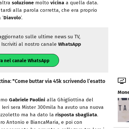
altra
soluzione
molto
vicina
a quella data.
ardi alla parola corretta, che era proprio
 ‘
Diavolo
‘.
ggiornato sulle ultime news su TV,
Iscriviti al nostro canale
WhatsApp
ra nel canale WhatsApp
ottina: "Come buttar via 45k scrivendo l’esatto
Mone
simo
Gabriele
Paolini
alla Ghigliottina del
. Ieri sera Mister 300mila ha avuto una nuova
uzzoletto ma ha dato la
risposta
sbagliata
.
ro Antonio e BiancaMaria, e poi con