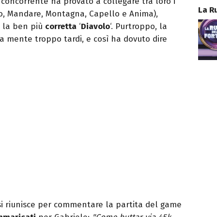
il concorrente ha provato a collegare tra loro i
La R
so, Mandare, Montagna, Capello e Anima),
e la ben più
corretta
‘
Diavolo
‘. Purtroppo, la
ua mente troppo tardi, e così ha dovuto dire
 si riunisce per commentare la partita del game