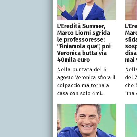
L'Eredità Summer,
L'Er
Marco Liorni sgrida
Marc
le professoresse:
sfid
"Finiamola qua", poi
sosp
Veronica butta via
disa
40mila euro
mai 
Nella puntata del 6
Nell
agosto Veronica sfiora il
del 
colpaccio ma torna a
che 
casa con solo 4mi...
una d