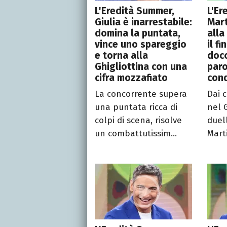
L'Eredità Summer,
L'Er
Giulia è inarrestabile:
Mart
domina la puntata,
alla
vince uno spareggio
il f
e torna alla
docc
Ghigliottina con una
paro
cifra mozzafiato
con
La concorrente supera
Dai c
una puntata ricca di
nel 
colpi di scena, risolve
duell
un combattutissim...
Marti