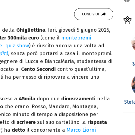
o mancare, il silenzio, il mare e Il Libro
omodino, insieme a un romanzo di Zafon.
CONDIVIDI
o della
Ghigliottina
. Ieri, giovedì 5 giugno 2025,
ter 300mila
euro
(come il
montepremi
el quiz show
) è riuscito ancora una volta ad
dità
, senza però portarsi a casa il montepremi.
gegnere di Lucca e BiancaMaria, studentessa di
R
iocato ai
Cento
Secondi
contro quest’ultima,
i ha permesso di riprovare a vincere una
 sceso a
45mila
dopo due
dimezzamenti
nella
Stef
io
che erano ‘Rosso, Mandare, Montagna,
onico minuto di tempo a disposizione per
celto di
scrivere
sul suo cartellino la
risposta
",
ha
detto
il concorrente a
Marco Liorni