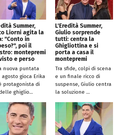
edità Summer,
L'Eredità Summer,
o Liorni agita la
Giulio sorprende
a: "Conto in
tutti: centra la
eso?", poi il
Ghigliottina e si
stro: montepremi
porta a casa il
visto e perso
montepremi
a nuova puntata
Tra sfide, colpi di scena
7 agosto gioca Erika
e un finale ricco di
è protagonista di
suspense, Giulio centra
elle ghiglio...
la soluzione ...