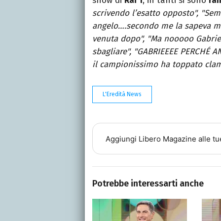
show di
Rai 1
, in tanti si sono
ra
scrivendo l’esatto opposto", "Sem
angelo….secondo me la sapeva ma 
venuta dopo", "Ma nooooo Gabriel
sbagliare", "GABRIEEEE PERCHÉ AN
il campionissimo ha toppato cla
L'Eredità News
Aggiungi
Libero Magazine
alle tu
Potrebbe interessarti anche