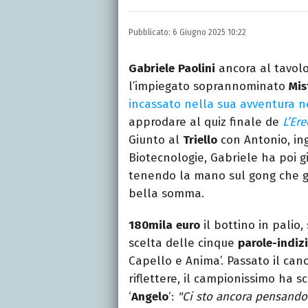
Nella mia vita non posson
dell'inquietudine sul c
Pubblicato:
6 Giugno 2025 10:22
Gabriele
Paolini
ancora al tavol
l’impiegato soprannominato
Mis
incassato nella sua avventura n
approdare al quiz finale de
L’Ere
Giunto al
Triello
con Antonio, in
Biotecnologie, Gabriele ha poi g
tenendo la mano sul gong che gl
bella somma.
180mila
euro
il bottino in palio,
scelta delle cinque
parole-indiz
Capello e Anima’. Passato il can
riflettere, il campionissimo ha s
‘
Angelo
‘:
"Ci sto ancora pensando