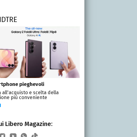
NDTRE
tphone pieghevoli
 all'acquisto e scelta della
ione più conveniente
I
i Libero Magazine: