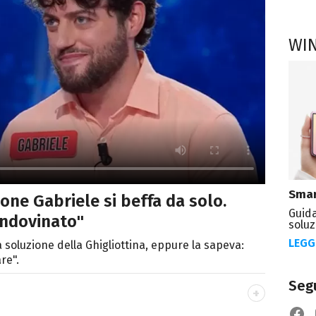
WI
Smar
ione Gabriele si beffa da solo.
Guida
 indovinato"
soluz
LEGG
 soluzione della Ghigliottina, eppure la sapeva:
re".
Segu