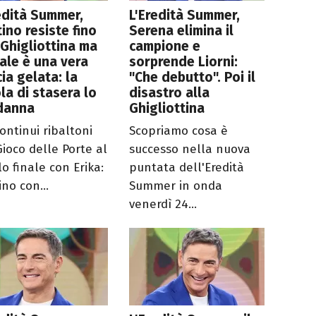
edità Summer,
L'Eredità Summer,
ino resiste fino
Serena elimina il
 Ghigliottina ma
campione e
inale è una vera
sorprende Liorni:
ia gelata: la
"Che debutto". Poi il
la di stasera lo
disastro alla
danna
Ghigliottina
ontinui ribaltoni
Scopriamo cosa è
Gioco delle Porte al
successo nella nuova
o finale con Erika:
puntata dell'Eredità
no con...
Summer in onda
venerdì 24...