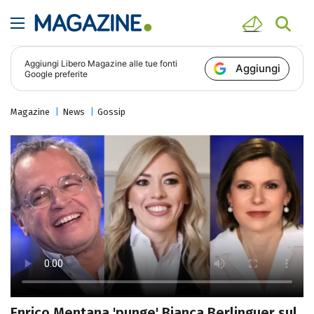
Aggiungi
Libero Magazine
alle tue fonti
Aggiungi
Google preferite
Magazine
News
Gossip
Enrico Mentana 'punge' Bianca Berlinguer sul