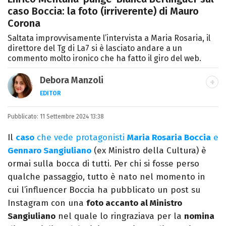
caso Boccia: la foto (irriverente) di Mauro
Corona
Saltata improvvisamente l’intervista a Maria Rosaria, il
direttore del Tg di La7 si è lasciato andare a un
commento molto ironico che ha fatto il giro del web.
Debora Manzoli
EDITOR
LINKEDIN
INSTAGRAM
FACEBOOK
SITO
Pubblicato:
Scrittrice, copywriter, editor e pubblicista
11 Settembre 2024 13:38
mantovana, laureata in Lettere, Cinema e
Il
caso
che vede protagonisti
Maria Rosaria Boccia
e
Tv. Ha due libri all’attivo e ama la scrittura
Gennaro Sangiuliano
(ex Ministro della Cultura) è
alla follia.
ormai sulla bocca di tutti. Per chi si fosse perso
qualche passaggio, tutto è nato nel momento in
cui l’influencer Boccia ha pubblicato un post su
Instagram con una
foto accanto al Ministro
Sangiuliano
nel quale lo ringraziava per la
nomina