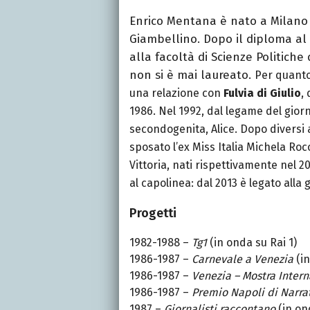
Enrico Mentana è nato a Milano n
Giambellino. Dopo il diploma al l
alla facoltà di Scienze Politiche 
non si è mai laureato.
Per quanto
una relazione con
Fulvia di Giulio
,
1986. Nel 1992, dal legame del giorn
secondogenita, Alice. Dopo diversi
sposato l’ex Miss Italia Michela Rocc
Vittoria, nati rispettivamente nel 
al capolinea: dal 2013 è legato alla 
Progetti
1982-1988 –
Tg1
(in onda su Rai 1)
1986-1987 –
Carnevale a Venezia
(in
1986-1987 –
Venezia – Mostra Inter
1986-1987 –
Premio Napoli di Narra
1987 –
Giornalisti raccontano
(in on