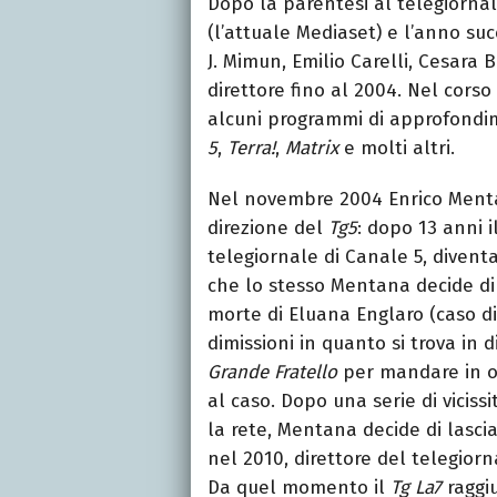
Dopo la parentesi al telegiornal
(l’attuale Mediaset) e l’anno su
J. Mimun, Emilio Carelli, Cesara 
direttore fino al 2004. Nel corso
alcuni programmi di approfond
5
,
Terra!
,
Matrix
e molti altri.
Nel novembre 2004 Enrico Mentan
direzione del
Tg5
: dopo 13 anni i
telegiornale di Canale 5, divent
che lo stesso Mentana decide di
morte di Eluana Englaro (caso d
dimissioni in quanto si trova in 
Grande Fratello
per mandare in o
al caso. Dopo una serie di vicissit
la rete, Mentana decide di lasci
nel 2010, direttore del telegiorn
Da quel momento il
Tg La7
raggiu