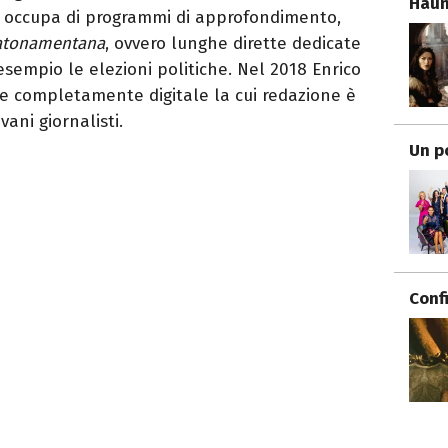
Haun
i occupa di programmi di approfondimento,
atonamentana
, ovvero lunghe dirette dedicate
esempio le elezioni politiche.
Nel 2018 Enrico
le completamente digitale la cui redazione è
ani giornalisti.
Un p
Conf