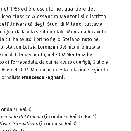
el 1955 ed è cresciuto nel quartiere del
iceo classico Alessandro Manzoni si è iscritto
dell’Università degli Studi di Milano; tuttavia
 riguarda la vita sentimentale, Mentana ha avuto
 da cui ha avuto il primo figlio, Stefano, nato nel
alista con Letizia Lorenzini Delmilani, è nata la
 anni di fidanzamento, nel 2002 Mentana ha
o di Torrepadula, da cui ha avuto due figli, Giulio e
2006 e nel 2007. Ma anche questa relazione è giunta
giornalista
Francesca Fagnani.
 onda su Rai 3)
nazionale del Cinema
(in onda su Rai 3 e Rai 1)
tiva e Giornalismo
(in onda su Rai 3)
da su Rai 3)