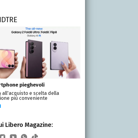
NDTRE
tphone pieghevoli
 all'acquisto e scelta della
ione più conveniente
I
i Libero Magazine: