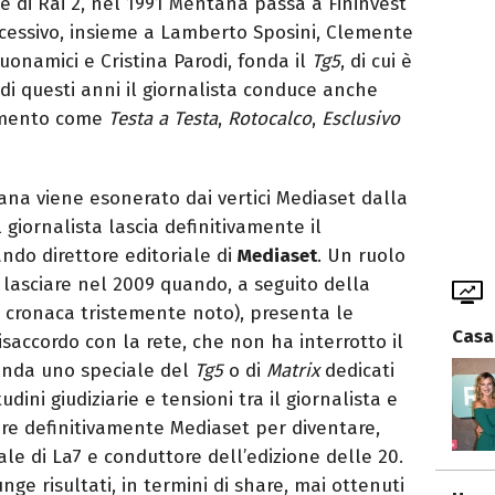
e di Rai 2, nel 1991 Mentana passa a Fininvest
ccessivo, insieme a Lamberto Sposini, Clemente
Buonamici e Cristina Parodi, fonda il
Tg5
, di cui è
 di questi anni il giornalista conduce anche
imento come
Testa a Testa
,
Rotocalco
,
Esclusivo
a viene esonerato dai vertici Mediaset dalla
l giornalista lascia definitivamente il
ando direttore editoriale di
Mediaset
. Un ruolo
 lasciare nel 2009 quando, a seguito della
i cronaca tristemente noto), presenta le
Casa
disaccordo con la rete, che non ha interrotto il
nda uno speciale del
Tg5
o di
Matrix
dedicati
udini giudiziarie e tensioni tra il giornalista e
are definitivamente Mediaset per diventare,
ale di La7 e conduttore dell’edizione delle 20.
nge risultati, in termini di share, mai ottenuti