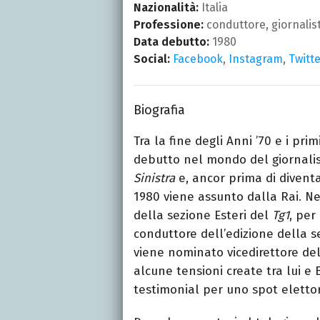
Nazionalità:
Italia
Professione:
conduttore, giornalis
Data debutto:
1980
Social:
Facebook
,
Instagram
,
Twitt
Biografia
Tra la fine degli Anni ’70 e i pri
debutto nel mondo del giornalis
Sinistra
e, ancor prima di diventa
1980 viene assunto dalla Rai. Nei
della sezione Esteri del
Tg1
, per
conduttore dell’edizione della s
viene nominato vicedirettore de
alcune tensioni create tra lui e B
testimonial per uno spot elettor