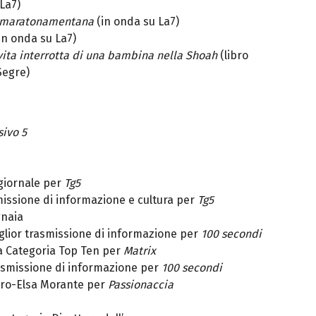
La7)
 #maratonamentana
(in onda su La7)
in onda su La7)
vita interrotta di una bambina nella Shoah
(libro
 Segre)
sivo 5
giornale per
Tg5
missione di informazione e cultura per
Tg5
gnaia
glior trasmissione di informazione per
100 secondi
la Categoria Top Ten per
Matrix
asmissione di informazione per
100 secondi
uro-Elsa Morante per
Passionaccia