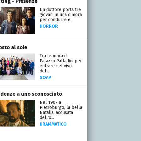
ting - Presenze
Un dottore porta tre
giovani in una dimora
per condurre e...
HORROR
osto al sole
Tra le mura di
Palazzo Palladini per
entrare nel vivo
del...
SOAP
idenze a uno sconosciuto
Nel 1907 a
Pietroburgo, la bella
Natalia, accusata
dell'o...
DRAMMATICO