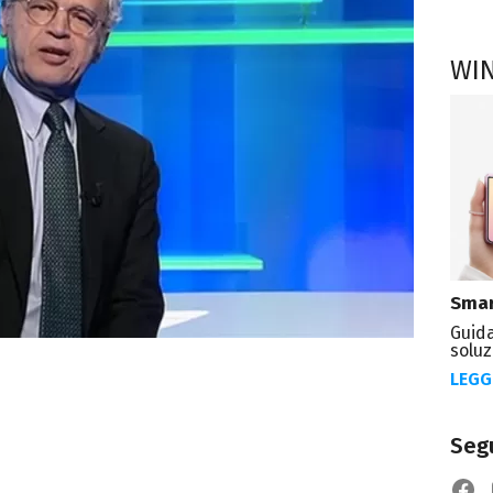
WI
Smar
Guida
soluz
LEGG
Segu