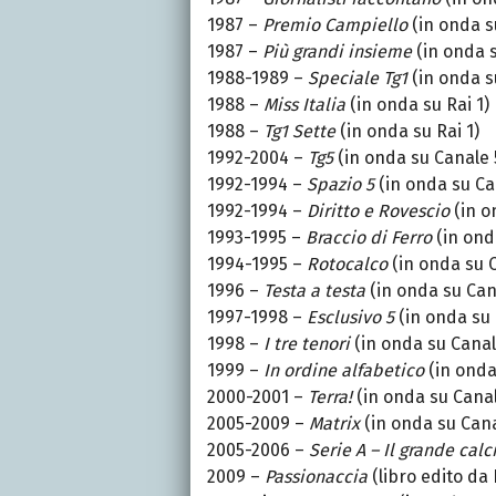
1987 –
Premio Campiello
(in onda su
1987 –
Più grandi insieme
(in onda s
1988-1989 –
Speciale Tg1
(in onda su
1988 –
Miss Italia
(in onda su Rai 1)
1988 –
Tg1 Sette
(in onda su Rai 1)
1992-2004 –
Tg5
(in onda su Canale 
1992-1994 –
Spazio 5
(in onda su Ca
1992-1994 –
Diritto e Rovescio
(in o
1993-1995 –
Braccio di Ferro
(in ond
1994-1995 –
Rotocalco
(in onda su C
1996 –
Testa a testa
(in onda su Can
1997-1998 –
Esclusivo 5
(in onda su 
1998 –
I tre tenori
(in onda su Canal
1999 –
In ordine alfabetico
(in onda
2000-2001 –
Terra!
(in onda su Canal
2005-2009 –
Matrix
(in onda su Cana
2005-2006 –
Serie A – Il grande calc
2009 –
Passionaccia
(libro edito da 