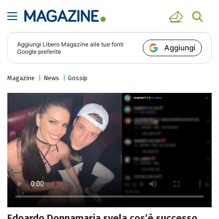
Aggiungi
Libero Magazine
alle tue fonti
Aggiungi
Google preferite
Magazine
News
Gossip
Edoardo Donnamaria svela cos’è successo