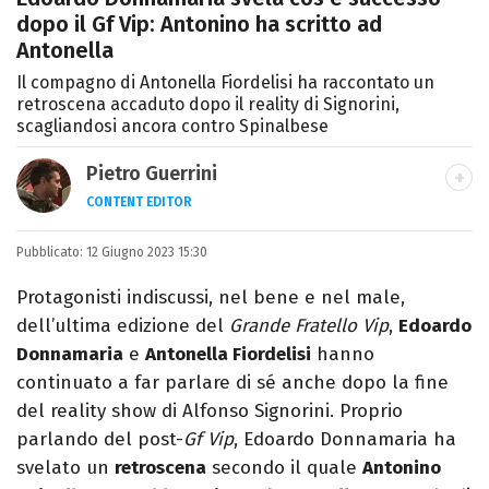
dopo il Gf Vip: Antonino ha scritto ad
Antonella
Il compagno di Antonella Fiordelisi ha raccontato un
retroscena accaduto dopo il reality di Signorini,
scagliandosi ancora contro Spinalbese
Pietro Guerrini
CONTENT EDITOR
Laurea in Lettere, smania di viaggi e
Pubblicato:
12 Giugno 2023 15:30
passione per i cartoni (della pizza e della
Pixar).
Protagonisti indiscussi, nel bene e nel male,
dell’ultima edizione del
Grande Fratello Vip
,
Edoardo
Donnamaria
e
Antonella Fiordelisi
hanno
continuato a far parlare di sé anche dopo la fine
del reality show di Alfonso Signorini. Proprio
parlando del post-
Gf Vip
, Edoardo Donnamaria ha
svelato un
retroscena
secondo il quale
Antonino