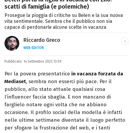
scatti di famiglia (e polemiche)
Prosegue la pioggia di critiche su Belen e la sua nuova
vita sentimentale. Sembra che il pubblico non sia
capace di perdonarle alcune scelte in vacanza
Riccardo Greco
WEB EDITOR
LINKEDIN
Pubblicato:
Si avvicina all'editoria studiando all'IED
14 Settembre 2023 13:59
come Fashion Editor. Si specializza poi in
Per la povera presentatrice
in vacanza forzata da
Comunicazione digitale, Giornalismo e
Mediaset
, sembra non esserci più pace. Per il
Nuovi media presso La Sapienza,
pubblico, allo stato attuale qualsiasi cosa
collaborando con alcune testate ed uffici
l’influencer faccia sbaglia. E non mancano di
stampa.
farglielo notare ogni volta che ne abbiano
occasione. Il profilo social della modella è infatti
nelle ultime settimane diventate il luogo perfetto
per sfogare la frustrazione del web, e i tanti