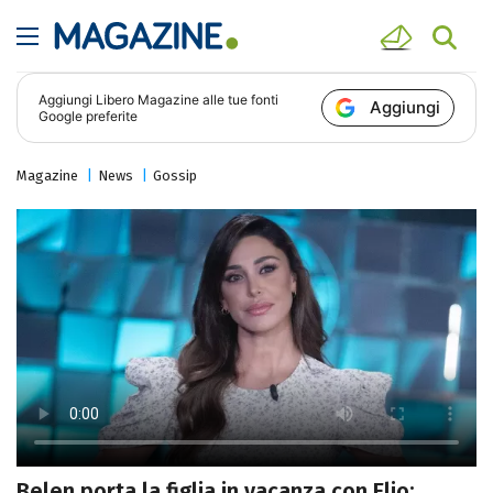
Aggiungi
Libero Magazine
alle tue fonti
Aggiungi
Google preferite
Magazine
News
Gossip
Belen porta la figlia in vacanza con Elio: