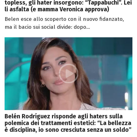
topless, gli hater insorgono: “Tappabuchi”. Lei
li asfalta (e mamma Veronica approva)
Belen esce allo scoperto con il nuovo fidanzato,
ma il bacio sui social divide: dopo...
Belén Rodríguez risponde agli haters sulla
polemica dei trattamenti estetici: “La bellezza
è disciplina, io sono cresciuta senza un soldo”