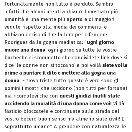
Fortunatamente non tutto è perduto. Sembra
infatti che alcuni utenti abbiano dimostrato più
umanità e una mente più aperta e di maggiori
vedute rispetto alla media dei commenti, e
abbiano deciso di dire la loro per difendere
Rodriguez dalla gogna mediatica: "
Ogni giorno
muore una donna
, ogni giorno su tutte le vostre
bacheche ci scommetto che condividete link dove si
dice ‘le donne non si toccano’ e poi voilà
siete voi le
prime a puntare il dito e mettere alla gogna una
donna
! E trovo triste tutto questo è vero sono gli
uomini i mostri che uccidono (non tutti per fortuna)
ma ricordatevi che con
questi giudizi inutili state
uccidendo la moralità di una donna come voi!
Vi dà’
fastidio bloccatela e continuate sulla strada del
vostro becero buon senso ma almeno siate civili! E
soprattutto umane". A prendere con naturalezza le