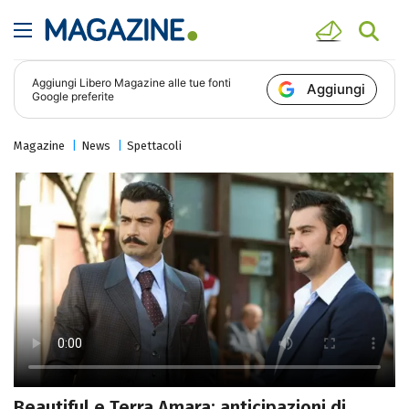
Aggiungi
Libero Magazine
alle tue fonti
Aggiungi
Google preferite
Magazine
News
Spettacoli
Beautiful e Terra Amara: anticipazioni di