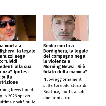
ba morta a
Bimba morta a
ighera, la legale
Bordighera, la legale
annuzzi nega
del compagno nega
o: "Lividi
le violenze a
edenti alla sua
Morning News: "Si è
enza". Ipotesi
fidato della mamma"
 sulla
Nuovi aggiornamenti
trizione
sulla terribile storia di
rning News lunedì
Beatrice, morta a soli
uglio 2026 spazio
due anni a caus...
 ultime novità sulla