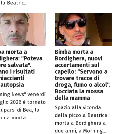
la Beatric...
ba morta a
Bimba morta a
ighera: "Poteva
Bordighera, nuovi
re salvata".
accertamenti sul
ano i risultati
capello: "Servono a
iaccianti
trovare tracce di
’autopsia
droga, fumo o alcol".
Bocciata la mossa
ning News" venerdì
della mamma
uglio 2026 è tornato
Spazio alla vicenda
cuparsi di Bea, la
della piccola Beatrice,
ina morta...
morta a Bordighera a
due anni, a Morning...