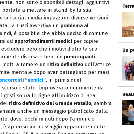
mente, non sono disponibili dettagli aggiuntivi
Terr
o portata a mettere in stand-by la sua
e sui social media impazzano diverse versioni
ata, la Luzzi avvertiva un
problema al
indi, è possibile che abbia deciso di comune
orsi ad
approfondimenti medici
per capire
a escludere però che i motivi dietro la sua
Un p
tamente diversa e ben più
preoccupanti
,
in molti a temere un
ritiro definitivo
dell’attrice
limite mentale dopo aver battagliato per mesi
oncorrenti "nemici"
, in primis quel
o scorso è stato rimproverato duramente da
Beau
i gesti sopra le righe all’indirizzo di Bea.
 del
ritiro definitivo dal Grande Fratello
, sembra
pensare anche un messaggio pubblicato dalla
nte, dove, pochi minuti dopo l’annuncio
asa, è apparso un messaggio apparentemente