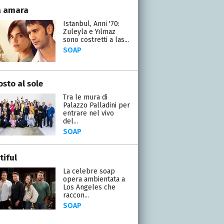
a amara
Istanbul, Anni '70:
Zuleyla e Yılmaz
sono costretti a las...
SOAP
osto al sole
Tra le mura di
Palazzo Palladini per
entrare nel vivo
del...
SOAP
tiful
La celebre soap
opera ambientata a
Los Angeles che
raccon...
SOAP