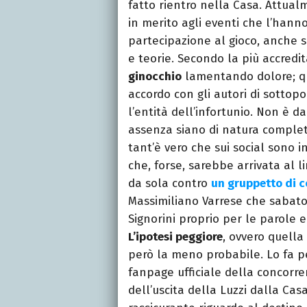
fatto rientro nella Casa. Attual
in merito agli eventi che l’hann
partecipazione al gioco, anche s
e teorie. Secondo la più accredit
ginocchio
lamentando dolore; qu
accordo con gli autori di sottop
l’entità dell’infortunio. Non è d
assenza siano di natura comple
tant’è vero che sui social sono 
che, forse, sarebbe arrivata al 
da sola contro
un gruppetto di c
Massimiliano Varrese che sabat
Signorini proprio per le parole e 
L’ipotesi peggiore
, ovvero quella
però la meno probabile. Lo fa 
fanpage ufficiale della concorre
dell’uscita della Luzzi dalla C