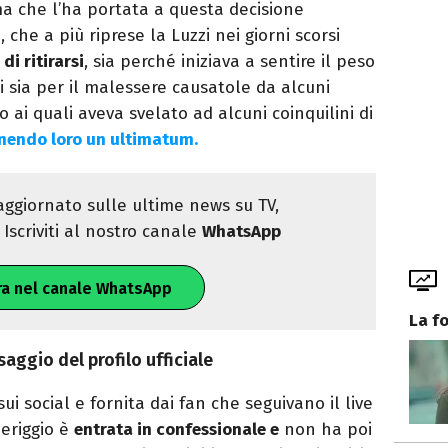
a che l’ha portata a questa decisione
, che a più riprese la Luzzi nei giorni scorsi
 di ritirarsi
, sia perché iniziava a sentire il peso
i sia per il malessere causatole da alcuni
do ai quali aveva svelato ad alcuni coinquilini di
onendo loro un ultimatum.
ggiornato sulle ultime news su TV,
Iscriviti al nostro canale
WhatsApp
ra nel canale WhatsApp
La f
aggio del profilo ufficiale
ui social e fornita dai fan che seguivano il live
eriggio è
entrata in confessionale e
non ha poi