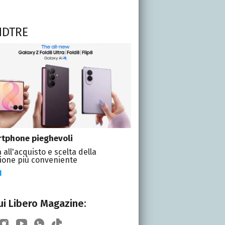
NDTRE
tphone pieghevoli
 all'acquisto e scelta della
ione più conveniente
I
i Libero Magazine: