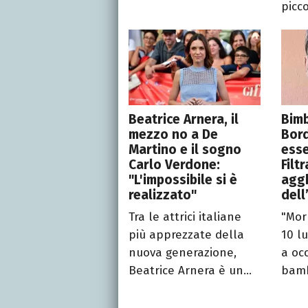
picco
Beatrice Arnera, il
Bim
mezzo no a De
Bord
Martino e il sogno
esse
Carlo Verdone:
Filtr
"L'impossibile si è
aggh
realizzato"
dell
Tra le attrici italiane
"Mor
più apprezzate della
10 l
nuova generazione,
a oc
Beatrice Arnera è un...
bamb