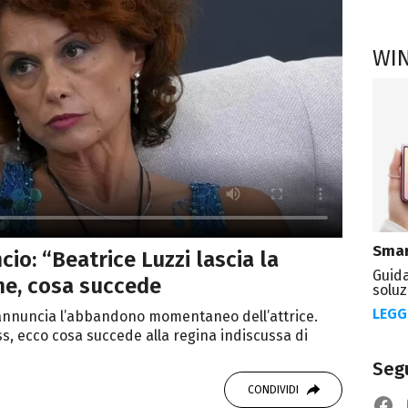
WI
Smar
cio: “Beatrice Luzzi lascia la
Guida
he, cosa succede
soluz
LEGG
 annuncia l’abbandono momentaneo dell’attrice.
ss, ecco cosa succede alla regina indiscussa di
Segu
CONDIVIDI