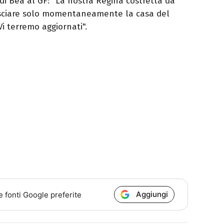
 di Bea al GF: "La nostra Regina costretta da
lasciare solo momentaneamente la casa del
i terremo aggiornati".
Aggiungi
e fonti Google preferite