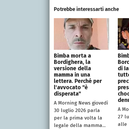
Potrebbe interessarti anche
Bimba morta a
Bim
Bordighera, la
Bord
versione della
di I
mamma in una
tutt
lettera. Perché per
prec
l'avvocato "è
pres
disperata"
choc
denu
A Morning News giovedì
A Mo
30 luglio 2026 parla
27 l
per la prima volta la
alle
legale della mamma...