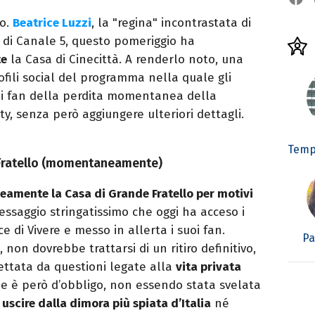
lo.
Beatrice Luzzi
, la "regina" incontrastata di
 di Canale 5, questo pomeriggio ha
e
la Casa di Cinecittà. A renderlo noto, una
ofili social del programma nella quale gli
 i fan della perdita momentanea della
ty, senza però aggiungere ulteriori dettagli.
Temp
 Fratello (momentaneamente)
eamente la Casa di Grande Fratello per motivi
essaggio stringatissimo che oggi ha acceso i
ice di Vivere e messo in allerta i suoi fan.
Pa
non dovrebbe trattarsi di un ritiro definitivo,
ttata da questioni legate alla
vita privata
le è però d’obbligo, non essendo stata svelata
 uscire dalla dimora più spiata d’Italia
né