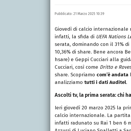
Laurea in Lettere, smania
e della Pixar).
Pubblicato:
21 Marzo 2025 10:39
Giovedì di calcio internazionale
infatti, la sfida di
UEFA Nations L
serata, dominando con il 31% di
10,36% di share. Bene ancora Be
hsare) e Geppi Cucciari alla guid
Cucciari, così come
Dritto e Rove
share. Scopriamo
com’è andata
l
analizziamo
tutti i dati Auditel
.
Ascolti tv, la prima serata: chi h
Ieri giovedì 20 marzo 2025 la pr
calcio internazionale. La partita
infatti radunato su Rai 1 ben 6 m
Azzurri di Luciano Spalletti a Sa