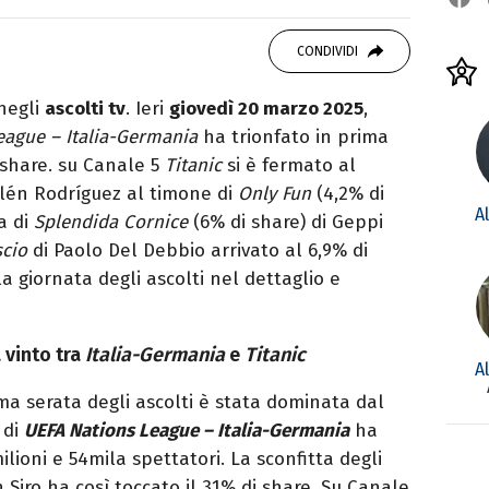
 di viaggi e passione per i cartoni (della pizza
CONDIVIDI
 negli
ascolti tv
. Ieri
giovedì 20 marzo 2025
,
eague – Italia-Germania
ha trionfato in prima
 share. su Canale 5
Titanic
si è fermato al
lén Rodríguez al timone di
Only Fun
(4,2% di
A
a di
Splendida Cornice
(6% di share) di Geppi
scio
di Paolo Del Debbio arrivato al 6,9% di
a giornata degli ascolti nel dettaglio e
a vinto tra
Italia-Germania
e
Titanic
A
ima serata degli ascolti è stata dominata dal
 di
UEFA Nations League – Italia-Germania
ha
ilioni e 54mila spettatori. La sconfitta degli
n Siro ha così toccato il 31% di share. Su Canale