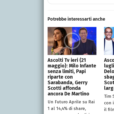
Potrebbe interessarti anche
Ascolti Tv ieri (21
Asco
maggio): Milo Infante
lugl
senza limiti, Papi
Del
riparte con
sbag
Sarabanda, Gerry
Scot
Scotti affonda
larg
ancora De Martino
Tim 
Un Futuro Aprile su Rai
con 
1 al 14,4% di share,
il fi