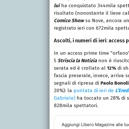
lui
ha conquistato 344mila spettat
risultato (nonostante il lieve ca
Comico Show
su Nove, ancora una
registrato ieri con 672mila spetta
Ascolti, i numeri di ieri: access
In un access prime time "orfano
5
Striscia la Notizia
non è riuscit
serata ed è crollato al
12%
di sh
fascia preserale, invece, arriva s
segnali di ripresa di
Paolo Bonoli
20%): la
puntata di ieri de
L’Ered
Gabriele)
ha toccato un 28% di s
828mila spettatori.
Aggiungi
Libero Magazine
alle tu