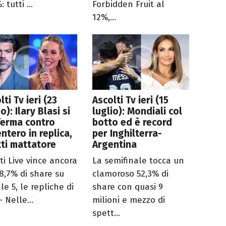
: tutti ...
Forbidden Fruit al
12%,...
lti Tv ieri (23
Ascolti Tv ieri (15
o): Ilary Blasi si
luglio): Mondiali col
ferma contro
botto ed è record
ntero in replica,
per Inghilterra-
ti mattatore
Argentina
ti Live vince ancora
La semifinale tocca un
18,7% di share su
clamoroso 52,3% di
e 5, le repliche di
share con quasi 9
 Nelle...
milioni e mezzo di
spett...