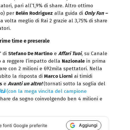
ori, pari all’1,9% di share. Altro ottimo
lo) per
Belén Rodríguez
alla guida di
Only Fun –
 volta meglio di Rai 2 grazie al 3,75% di share
tori.
 prime time e preserale
" di
Stefano De Martino
e
Affari Tuoi
, su Canale
o a reggere l’impatto della
Nazionale
in prima
are con 2 milioni e 692mila spettatori. Nella
ubito la risposta di
Marco Liorni
ai timidi
s
e
Avanti un altro!
(tornati sotto la soglia del
ità
(con la mega vincita del campione
hare da sogno coinvolgendo ben 4 milioni e
Aggiungi
e fonti Google preferite