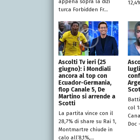
appena sopra la dizi
12,4%
turca Forbidden Fr...
Ascolti Tv ieri (25
Asco
giugno): i Mondiali
lugli
ancora al top con
con
Ecuador-Germania,
Arge
flop Canale 5, De
Scot
Martino si arrende a
Batti
Scotti
col 
La partita vince con il
Canal
28,7% di share su Rai 1,
Doc –
Montmartre chiude in
calo all’8,1%,...