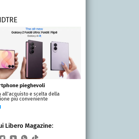
NDTRE
tphone pieghevoli
 all'acquisto e scelta della
ione più conveniente
I
i Libero Magazine: