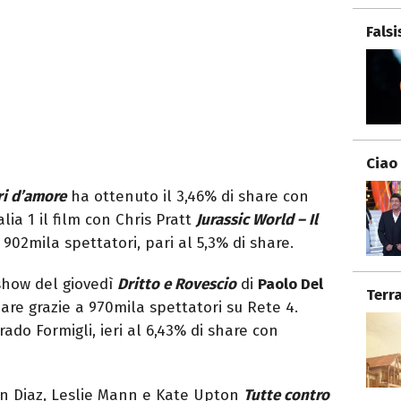
Fals
Ciao
i d’amore
ha ottenuto il 3,46% di share con
lia 1 il film con Chris Pratt
Jurassic World – Il
02mila spettatori, pari al 5,3% di share.
 show del giovedì
Dritto e Rovescio
di
Paolo Del
Terr
hare grazie a 970mila spettatori su Rete 4.
rado Formigli, ieri al 6,43% di share con
ron Diaz, Leslie Mann e Kate Upton
Tutte contro