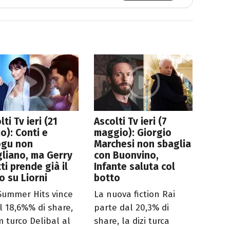
lti Tv ieri (21
Ascolti Tv ieri (7
io): Conti e
maggio): Giorgio
ogu non
Marchesi non sbaglia
liano, ma Gerry
con Buonvino,
ti prende già il
Infante saluta col
o su Liorni
botto
Summer Hits vince
La nuova fiction Rai
il 18,6%% di share,
parte dal 20,3% di
lm turco Delibal al
share, la dizi turca