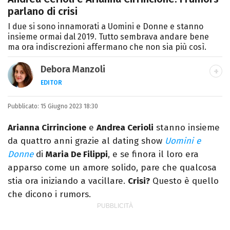
parlano di crisi
I due si sono innamorati a Uomini e Donne e stanno
insieme ormai dal 2019. Tutto sembrava andare bene
ma ora indiscrezioni affermano che non sia più così.
Debora Manzoli
EDITOR
LINKEDIN
INSTAGRAM
FACEBOOK
SITO
Pubblicato:
Scrittrice, copywriter, editor e pubblicista
15 Giugno 2023 18:30
mantovana, laureata in Lettere, Cinema e
Arianna Cirrincione
e
Andrea Cerioli
stanno insieme
Tv. Ha due libri all’attivo e ama la scrittura
da quattro anni grazie al dating show
Uomini e
alla follia.
Donne
di
Maria De Filippi
, e se finora il loro era
apparso come un amore solido, pare che qualcosa
stia ora iniziando a vacillare.
Crisi?
Questo è quello
che dicono i rumors.