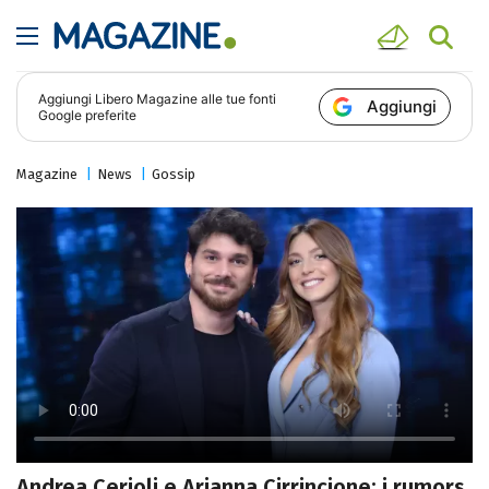
Aggiungi
Libero Magazine
alle tue fonti
Aggiungi
Google preferite
Magazine
News
Gossip
Andrea Cerioli e Arianna Cirrincione: i rumors