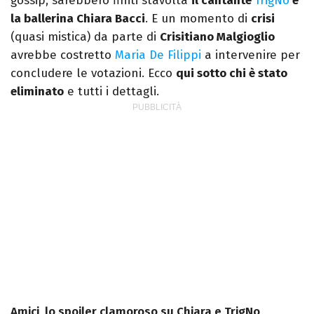
gossip, sarebbero finiti stavolta
il cantante
TrigNo
e
la ballerina Chiara Bacci
. E un momento di
crisi
(quasi mistica) da parte di
Crisitiano Malgioglio
avrebbe costretto
Maria De Filippi
a intervenire per
concludere le votazioni. Ecco
qui sotto chi è stato
eliminato
e tutti i dettagli.
Amici, lo spoiler clamoroso su Chiara e TrigNo