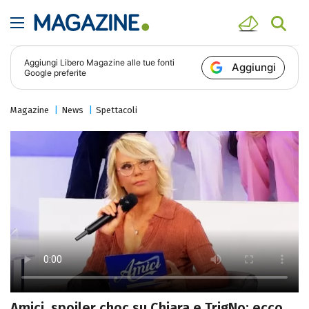
Aggiungi
Libero Magazine
alle tue fonti
Aggiungi
Google preferite
Magazine
News
Spettacoli
Amici, spoiler choc su Chiara e TrigNo: ecco