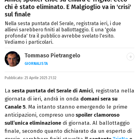
chi è stato eliminato. E Malgioglio va in 'crisi'
sul finale
Nella sesta puntata del Serale, registrata ieri, i due
allievi sarebbero finiti al ballottaggio. E una 'gola
profonda' tra il pubblico avrebbe svelato l'esito.
Vediamo i particolari.
Tommaso Pietrangelo
GIORNALISTA
Autore, giornalista, cantautore. Laureato in
Pubblicato:
25 Aprile 2025 21:32
Letterature Straniere, è appassionato di
cinema, poesia e Shakespeare. Scrive
La
sesta puntata del Serale di
Amici
, registrata nella
canzoni e ama i gatti.
giornata di ieri, andrà in onda
domani sera su
Canale 5
. Ma intanto stanno emergendo le prime
anticipazioni, compreso uno
spoiler clamoroso
sull’unica eliminazione
di giornata. Al ballottaggio
finale, secondo quanto dichiarato da un esperto di