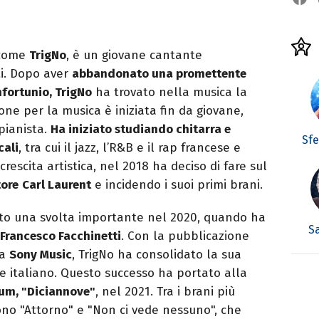
 come
TrigNo
, è un giovane cantante
i. Dopo aver
abbandonato una promettente
infortunio, TrigNo
ha trovato nella musica la
one per la musica è iniziata fin da giovane,
pianista.
Ha iniziato studiando chitarra e
Sf
cali
, tra cui il jazz, l’R&B e il rap francese e
escita artistica, nel 2018 ha deciso di fare sul
tore
Carl Laurent
e incidendo i suoi primi brani.
ito una svolta importante nel 2020, quando ha
S
Francesco Facchinetti
. Con la pubblicazione
da
Sony Music
, TrigNo ha consolidato la sua
 italiano. Questo successo ha portato alla
um, "Diciannove"
, nel 2021. Tra i brani più
ono "Attorno" e "Non ci vede nessuno", che