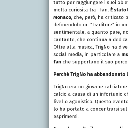
tutto per raggiungere i suoi obie
molta curiosità tra i fan.
È stato
Monaco
, che, però, ha criticato
definendolo un "traditore" in u
sentimentale, a quanto pare, no
cantante, che continua a dedicar
Oltre alla musica, TrigNo ha dive
social media, in particolare a
In
fan
che supportano il suo perc
Perché TrigNo ha abbandonato la
TrigNo era un giovane calciatore
calcio a causa di un infortunio c
livello agonistico. Questo event
lo ha portato a concentrarsi su
esprimersi.