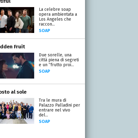
tiful
La celebre soap
opera ambientata a
Los Angeles che
raccon...
SOAP
idden Fruit
Due sorelle, una
città piena di segreti
e un “frutto proi...
SOAP
osto al sole
Tra le mura di
Palazzo Palladini per
entrare nel vivo
del...
SOAP