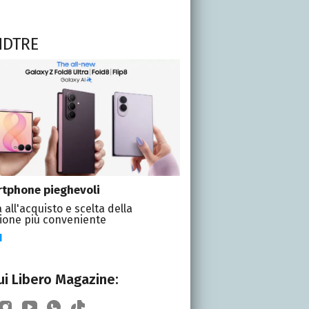
NDTRE
tphone pieghevoli
 all'acquisto e scelta della
ione più conveniente
I
i Libero Magazine: