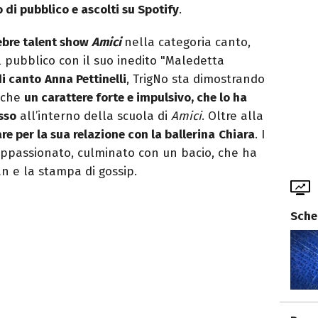
di pubblico e ascolti su Spotify
.
lebre talent show
Amici
nella categoria canto,
l pubblico con il suo inedito "Maledetta
di canto
Anna Pettinelli
, TrigNo sta dimostrando
nche
un carattere forte e impulsivo, che lo ha
sso
all’interno della scuola di
Amici
. Oltre alla
are per la sua relazione con la ballerina
Chiara
. I
 appassionato, culminato con un bacio, che ha
an e la stampa di gossip.
Sche