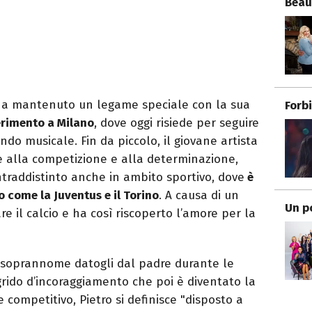
Beau
 ha mantenuto un legame speciale con la sua
Forb
erimento a Milano
, dove oggi risiede per seguire
do musicale. Fin da piccolo, il giovane artista
e alla competizione e alla determinazione,
ntraddistinto anche in ambito sportivo, dove
è
o come la Juventus e il Torino
. A causa di un
Un p
re il calcio e ha così riscoperto l’amore per la
 soprannome datogli dal padre durante le
n grido d’incoraggiamento che poi è diventato la
e competitivo, Pietro si definisce "disposto a