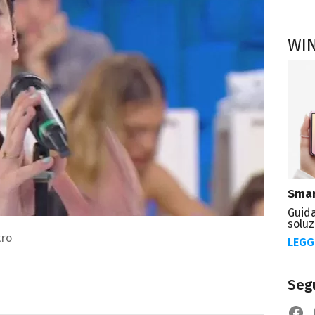
WI
Smar
Guida
soluz
tro
LEGG
Segu