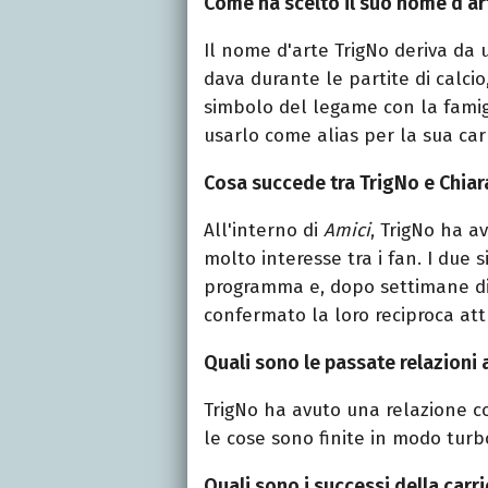
Come ha scelto il suo nome d’ar
Il nome d'arte TrigNo deriva da
dava durante le partite di calci
simbolo del legame con la famigli
usarlo come alias per la sua car
Cosa succede tra TrigNo e Chiara
All'interno di
Amici
, TrigNo ha a
molto interesse tra i fan. I due 
programma e, dopo settimane di 
confermato la loro reciproca att
Quali sono le passate relazioni
TrigNo ha avuto una relazione c
le cose sono finite in modo turb
Quali sono i successi della carr