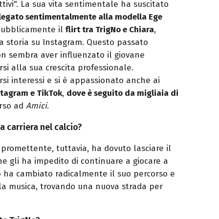
ttivi". La sua vita sentimentale ha suscitato
 legato sentimentalmente alla modella Ege
 pubblicamente il
flirt tra TrigNo e Chiara
,
na storia su Instagram. Questo passato
n sembra aver influenzato il giovane
si alla sua crescita professionale.
rsi interessi e si è appassionato anche ai
stagram e TikTok
,
dove è seguito da migliaia di
orso ad
Amici
.
 carriera nel calcio?
 promettente, tuttavia, ha dovuto lasciare il
he gli ha impedito di continuare a giocare a
o ha cambiato radicalmente il suo percorso e
lla musica, trovando una nuova strada per