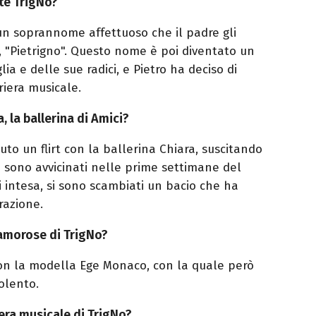
te TrigNo?
 un soprannome affettuoso che il padre gli
o, "Pietrigno". Questo nome è poi diventato un
a e delle sue radici, e Pietro ha deciso di
riera musicale.
, la ballerina di Amici?
vuto un flirt con la ballerina Chiara, suscitando
si sono avvicinati nelle prime settimane del
intesa, si sono scambiati un bacio che ha
razione.
 amorose di TrigNo?
on la modella Ege Monaco, con la quale però
olento.
iera musicale di TrigNo?